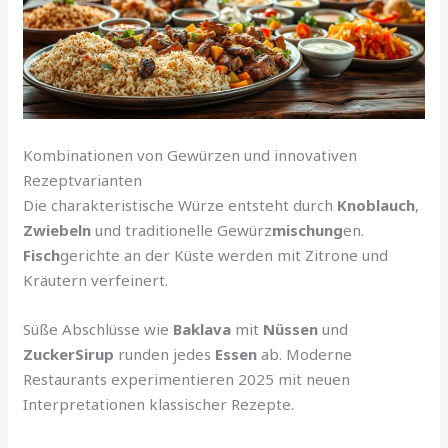
Kombinationen von Gewürzen und innovativen
Rezeptvarianten
Die charakteristische Würze entsteht durch
Knoblauch
,
Zwiebeln
und traditionelle Gewürz
mischung
en.
Fisch
gerichte an der Küste werden mit Zitrone und
Kräutern verfeinert.
Süße Abschlüsse wie
Baklava
mit
Nüssen
und
Zucker
Sirup
runden jedes
Essen
ab. Moderne
Restaurants experimentieren 2025 mit neuen
Interpretationen klassischer Rezepte.