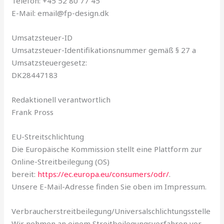
Telefon: +45 52 80 77 45
E-Mail:
email@fp-design.dk
Umsatzsteuer-ID
Umsatzsteuer-Identifikationsnummer gemäß § 27 a
Umsatzsteuergesetz:
DK28447183
Redaktionell verantwortlich
Frank Pross
EU-Streitschlichtung
Die Europäische Kommission stellt eine Plattform zur
Online-Streitbeilegung (OS)
bereit:
https://ec.europa.eu/consumers/odr/
.
Unsere E-Mail-Adresse finden Sie oben im Impressum.
Verbraucher­streit­beilegung/Universal­schlichtungs­stelle
Wir nehmen an einem Streitbeilegungsverfahren vor