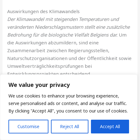
Auswirkungen des Klimawandels
Der Klimawandel mit steigenden Temperaturen und
veränderten Niederschlagsmustern stellt eine zusätzliche
Bedrohung für die biologische Vielfalt Belgiens dar.
Um
die Auswirkungen abzumildern, sind eine
Zusammenarbeit zwischen Regierungsstellen,
Naturschutzorganisationen und der Öffentlichkeit sowie
Umweltverträglichkeitsprüfungen bei
Entwicklungsprojekten entscheidend.
We value your privacy
Umweltindikatoren
Wert
We use cookies to enhance your browsing experience,
serve personalised ads or content, and analyse our traffic.
Anteil erneuerbarer Energien am
13,03%
By clicking "Accept All", you consent to our use of cookies.
Gesamtenergieverbrauch
(2020)
Customise
Reject All
Accept All
Treibhausgasemissionen (Veränderung
-5,5%
zum Vorjahr)
(2020)