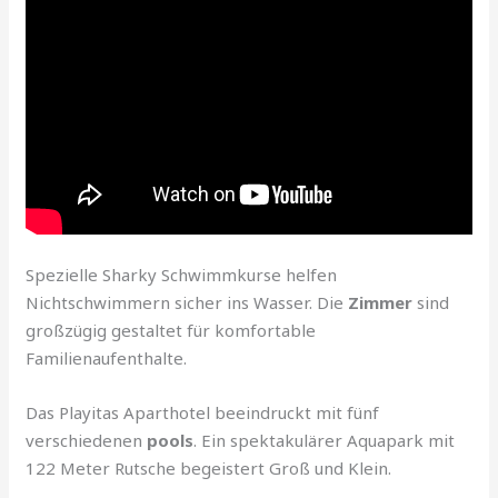
Spezielle Sharky Schwimmkurse helfen
Nichtschwimmern sicher ins Wasser. Die
Zimmer
sind
großzügig gestaltet für komfortable
Familienaufenthalte.
Das Playitas Aparthotel beeindruckt mit fünf
verschiedenen
pools
. Ein spektakulärer Aquapark mit
122 Meter Rutsche begeistert Groß und Klein.