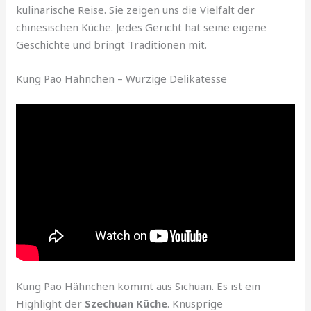
kulinarische Reise. Sie zeigen uns die Vielfalt der
chinesischen Küche. Jedes Gericht hat seine eigene
Geschichte und bringt Traditionen mit.
Kung Pao Hähnchen – Würzige Delikatesse
Kung Pao Hähnchen kommt aus Sichuan. Es ist ein
Highlight der
Szechuan Küche
. Knusprige