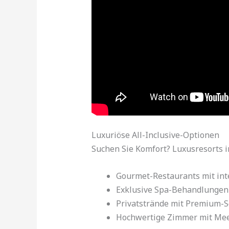
Luxuriöse All-Inclusive-Optionen
Suchen Sie Komfort? Luxusresorts in 
Gourmet-Restaurants mit int
Exklusive Spa-Behandlungen
Privatstrände mit Premium-S
Hochwertige Zimmer mit Mee