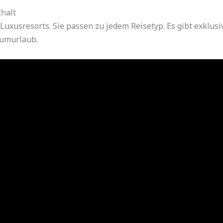
thalt
 Luxusresorts. Sie passen zu jedem Reisetyp. Es gibt exklus
aumurlaub.