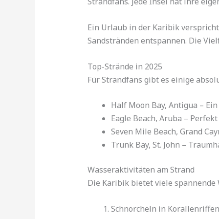
Strandfans. Jede Insel hat ihre ei
Ein Urlaub in der Karibik verspri
Sandstränden entspannen. Die Vielf
Top-Strände in 2025
Für Strandfans gibt es einige absolu
Half Moon Bay, Antigua – Ein
Eagle Beach, Aruba – Perfek
Seven Mile Beach, Grand Cay
Trunk Bay, St. John – Traumh
Wasseraktivitäten am Strand
Die Karibik bietet viele spannende
Schnorcheln in Korallenriffe