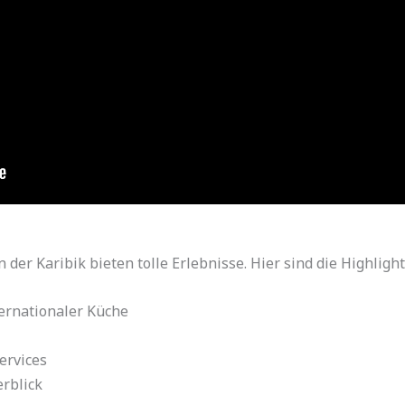
der Karibik bieten tolle Erlebnisse. Hier sind die Highlight
ernationaler Küche
ervices
rblick