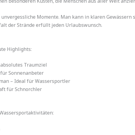
genen besonderen Küsten, die Menschen aus aller Welt anzie
cht unvergessliche Momente. Man kann in klaren Gewässer
alt der Strände erfüllt jeden Urlaubswunsch.
te Highlights:
 absolutes Traumziel
t für Sonnenanbeter
man – Ideal für Wassersportler
aft für Schnorchler
 Wassersportaktivitäten:
n