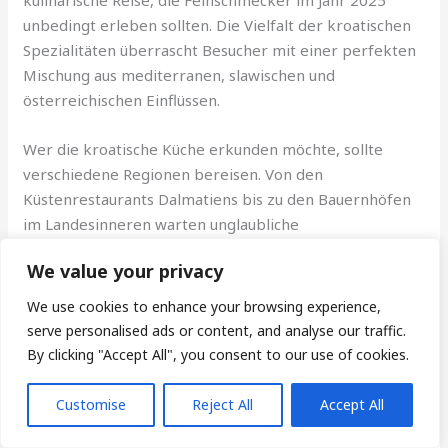
kulinarische Reise, die Feinschmecker im Jahr 2025
unbedingt erleben sollten. Die Vielfalt der kroatischen
Spezialitäten überrascht Besucher mit einer perfekten
Mischung aus mediterranen, slawischen und
österreichischen Einflüssen.
Wer die kroatische Küche erkunden möchte, sollte
verschiedene Regionen bereisen. Von den
Küstenrestaurants Dalmatiens bis zu den Bauernhöfen
im Landesinneren warten unglaubliche
Geschmackserlebnisse. Die traditionellen Gerichte wie
We value your privacy
Peka, frische Meeresfrüchte und hausgemachte Weine
machen jeden Urlaub zu einem kulinarischen Abenteuer.
We use cookies to enhance your browsing experience,
serve personalised ads or content, and analyse our traffic.
Unvergessliche Geschmackserlebnisse in Kroatien
By clicking "Accept All", you consent to our use of cookies.
Regionale Produkte und nachhaltige Gastronomie
prägen die kroatische Küche. Besucher können lokale
Customise
Reject All
Accept All
Märkte erkunden, traditionelle Zubereitungsmethoden