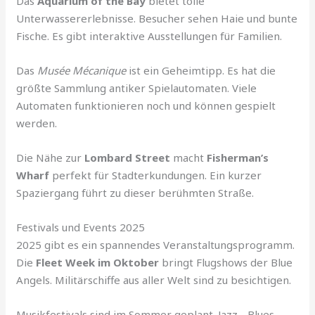
Das
Aquarium of the Bay
bietet tolle
Unterwassererlebnisse. Besucher sehen Haie und bunte
Fische. Es gibt interaktive Ausstellungen für Familien.
Das
Musée Mécanique
ist ein Geheimtipp. Es hat die
größte Sammlung antiker Spielautomaten. Viele
Automaten funktionieren noch und können gespielt
werden.
Die Nähe zur
Lombard Street
macht
Fisherman’s
Wharf
perfekt für Stadterkundungen. Ein kurzer
Spaziergang führt zu dieser berühmten Straße.
Festivals und Events 2025
2025 gibt es ein spannendes Veranstaltungsprogramm.
Die
Fleet Week im Oktober
bringt Flugshows der Blue
Angels. Militärschiffe aus aller Welt sind zu besichtigen.
Musikfestivals sind im Sommer geplant. Jazz-, Blues-