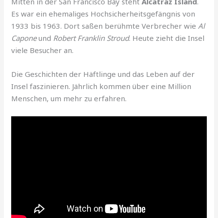
Mitten in der San Francisco Bay steht
Alcatraz Island
.
Es war ein ehemaliges Hochsicherheitsgefängnis von
1933 bis 1963. Dort saßen berühmte Verbrecher wie
Al
Capone
und
Robert Franklin Stroud
. Heute zieht die Insel
viele Besucher an.
Die Geschichten der Häftlinge und das Leben auf der
Insel faszinieren. Jährlich kommen über eine Million
Menschen, um mehr zu erfahren.