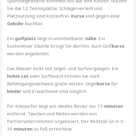
Sportbegeisterte kommen voll auf ihre Kosten. Nutzen
Sie die 12 Tennisplätze. Schlägerverleih und
Platznutzung sind kostenfrei.
Kurse
sind gegen eine
Gebühr
buchbar.
Ein
golfplatz
liegt in unmittelbarer
nähe
. Ein
kostenloser Shuttle bringt Sie dorthin. Auch Golf
kurse
werden angeboten.
Das Wasser lockt mit Segel- und Surfvergnügen. Ein
hobie cat
oder Surfboard können Sie nach
Befähigungsnachweis gratis nutzen. Segel
kurse
für
kinder
und Erwachsene sind möglich.
Für Kitesurfer liegt ein ideales Revier nur 15
minuten
entfernt. Tauchen und Reiten werden von
Partnerunternehmen organisiert. Der Reitstall ist in 5-
10
minuten
zu Fuß erreichbar.