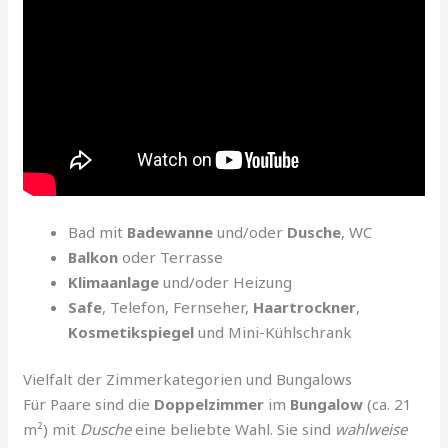
Bad mit
Badewanne
und/oder
Dusche
, WC
Balkon
oder Terrasse
Klimaanlage
und/oder Heizung
Safe
, Telefon, Fernseher,
Haartrockner
,
Kosmetikspiegel
und Mini-Kühlschrank
Vielfalt der Zimmerkategorien und Bungalows
Für Paare sind die
Doppelzimmer
im
Bungalow
(ca. 21
m²) mit
Dusche
eine beliebte Wahl. Sie sind
wahlweise