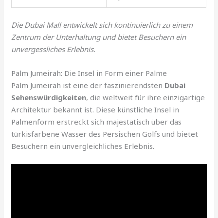
Die Dubai Mall entwickelt sich kontinuierlich zu einem
Zentrum der Unterhaltung und bietet Besuchern ein
unvergessliches Erlebnis.
Palm Jumeirah: Die Insel in Form einer Palme
Palm Jumeirah ist eine der faszinierendsten
Dubai
Sehenswürdigkeiten
, die weltweit für ihre einzigartige
Architektur bekannt ist. Diese künstliche Insel in
Palmenform erstreckt sich majestätisch über das
türkisfarbene Wasser des Persischen Golfs und bietet
Besuchern ein unvergleichliches Erlebnis.