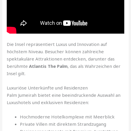
Die Insel repräsentiert Luxus und Innovation auf
höchstem Niveau. Besucher können zahlreiche
spektakuläre Attraktionen entdecken, darunter das
berühmte
Atlantis The Palm
, das als Wahrzeichen der
Insel gilt.
Luxuriöse Unterkünfte und Residenzen
Palm Jumeirah bietet eine beeindruckende Auswahl an
Luxushotels und exklusiven Residenzen:
Hochmoderne Hotelkomplexe mit Meerblick
Private Villen mit direktem Strandzugang