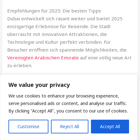
Empfehlungen für 2025: Die besten Tipps
Dubai entwickelt sich rasant weiter und bietet 2025
einzigartige Erlebnisse für Reisende. Die Stadt
überrascht mit innovativen Attraktionen, die
Technologie und Kultur perfekt verbinden. Für
Besucher eröffnen sich spannende Möglichkeiten, die
Vereinigten Arabischen Emirate
auf eine völlig neue Art
zu erleben.
Ein absolutes Highlight der Dubai Sehenswürdigkeiten
We value your privacy
wird das neue Space Center sein, das Besuchern einen
We use cookies to enhance your browsing experience,
faszinierenden Einblick in die Raumfahrtambitionen der
serve personalised ads or content, and analyse our traffic.
Region gibt. Das interaktive Museum bietet einzigartige
By clicking "Accept All", you consent to our use of cookies.
Simulationen und zeigt, wie fortschrittlich die VAE in
Technologie und Wissenschaft sind. Zusätzlich können
Customise
Reject All
Accept All
Reisende an geführten Touren durch Dubais modernste
Innovationszentren teilnehmen.