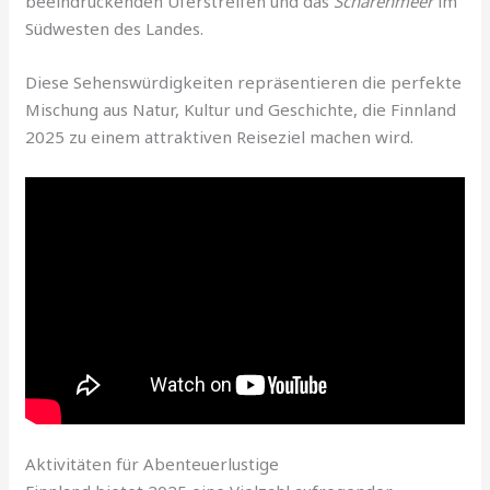
beeindruckenden Uferstreifen und das
Schärenmeer
im
Südwesten des Landes.
Diese Sehenswürdigkeiten repräsentieren die perfekte
Mischung aus Natur, Kultur und Geschichte, die Finnland
2025 zu einem attraktiven Reiseziel machen wird.
Aktivitäten für Abenteuerlustige