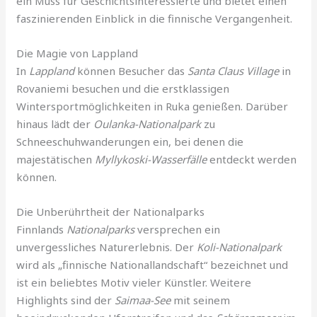
ein Muss für Geschichtsinteressierte und bietet einen
faszinierenden Einblick in die finnische Vergangenheit.
Die Magie von Lappland
In
Lappland
können Besucher das
Santa Claus Village
in
Rovaniemi besuchen und die erstklassigen
Wintersportmöglichkeiten in Ruka genießen. Darüber
hinaus lädt der
Oulanka-Nationalpark
zu
Schneeschuhwanderungen ein, bei denen die
majestätischen
Myllykoski-Wasserfälle
entdeckt werden
können.
Die Unberührtheit der Nationalparks
Finnlands
Nationalparks
versprechen ein
unvergessliches Naturerlebnis. Der
Koli-Nationalpark
wird als „finnische Nationallandschaft“ bezeichnet und
ist ein beliebtes Motiv vieler Künstler. Weitere
Highlights sind der
Saimaa-See
mit seinem