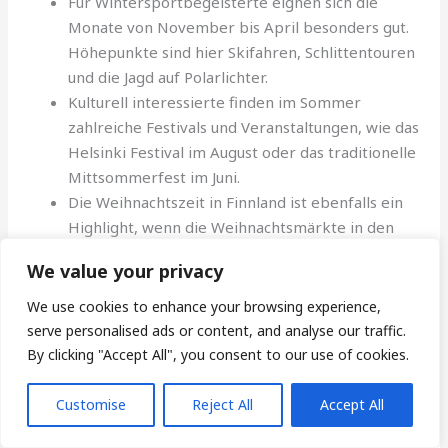
Für Wintersportbegeisterte eignen sich die
Monate von November bis April besonders gut.
Höhepunkte sind hier Skifahren, Schlittentouren
und die Jagd auf Polarlichter.
Kulturell interessierte finden im Sommer
zahlreiche Festivals und Veranstaltungen, wie das
Helsinki Festival im August oder das traditionelle
Mittsommerfest im Juni.
Die Weihnachtszeit in Finnland ist ebenfalls ein
Highlight, wenn die Weihnachtsmärkte in den
Städten ihre Pforten öffnen.
We value your privacy
Aufgrund der starken regionalen Unterschiede variiert
We use cookies to enhance your browsing experience,
das Wetter in Finnland stark. Angemessene Kleidung ist
serve personalised ads or content, and analyse our traffic.
daher ganzjährig wichtig, um die vielfältigen Aktivitäten
By clicking "Accept All", you consent to our use of cookies.
und Sehenswürdigkeiten des Landes in vollen Zügen
genießen zu können.
Customise
Reject All
Accept All