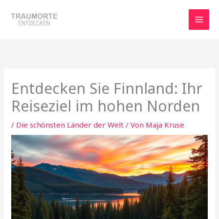
Zum
Inhalt
springen
Entdecken Sie Finnland: Ihr
Reiseziel im hohen Norden
/
Die schönsten Länder der Welt
/ Von
Maja Kruse