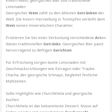
Kvevri-Wein, georgisches Bier und traditionelle
Limonaden
Georgischer
Wein
zählt zu den ältesten
Getränken
der
Welt. Die Kvevri-Herstellung in Tontöpfen verleiht dem
Wein
seinen mineralischen Charakter.
Probieren Sie bei einer Verkostung verschiedene
Art
en
dieses traditionellen
Getränks
. Georgisches Bier passt
hervorragend zu deftigen
Gerichten
.
Für Erfrischung sorgen bunte Limonaden mit
Geschmacksrichtungen wie Estragon oder Traube.
Chacha, der georgische Schnaps, begleitet festliche
Mahlzeiten.
Süße Highlights wie Churchkhela und georgische
Kuchen
Churchkhela ist das bekannteste Dessert. Nüsse auf
Fäden werden mit eingedicktem
Traubensaft