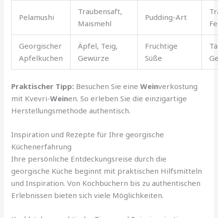
Traubensaft,
Tr
Pelamushi
Pudding-Art
Maismehl
Fe
Georgischer
Äpfel, Teig,
Fruchtige
Tä
Apfelkuchen
Gewürze
Süße
Ge
Praktischer Tipp:
Besuchen Sie eine
Wein
verkostung
mit Kvevri-
Wein
en. So erleben Sie die einzigartige
Herstellungsmethode authentisch.
Inspiration und Rezepte für Ihre georgische
Küchenerfahrung
Ihre persönliche Entdeckungsreise durch die
georgische Küche beginnt mit praktischen Hilfsmitteln
und Inspiration. Von Kochbüchern bis zu authentischen
Erlebnissen bieten sich viele Möglichkeiten.