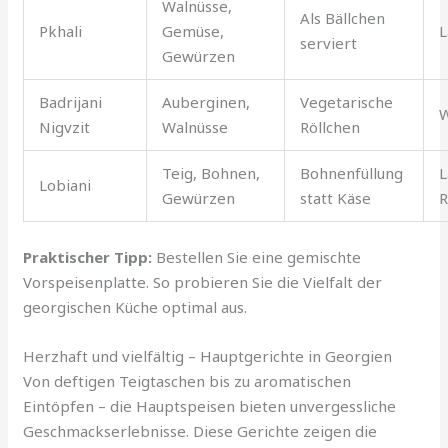
Walnüsse,
Als Bällchen
Pkhali
Gemüse,
L
serviert
Gewürzen
Badrijani
Auberginen,
Vegetarische
W
Nigvzit
Walnüsse
Röllchen
Teig, Bohnen,
Bohnenfüllung
L
Lobiani
Gewürzen
statt Käse
R
Praktischer Tipp:
Bestellen Sie eine gemischte
Vorspeisenplatte. So probieren Sie die Vielfalt der
georgischen Küche optimal aus.
Herzhaft und vielfältig – Hauptgerichte in Georgien
Von deftigen Teigtaschen bis zu aromatischen
Eintöpfen – die Hauptspeisen bieten unvergessliche
Geschmackserlebnisse. Diese Gerichte zeigen die