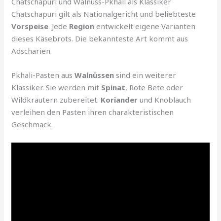
Chatschapuri und Walnuss-Pkhali als Klassiker
Chatschapuri gilt als Nationalgericht und beliebteste
Vorspeise
. Jede
Region
entwickelt eigene Varianten
dieses Käsebrots. Die bekannteste Art kommt aus
Adscharien.
Pkhali-Pasten aus
Walnüssen
sind ein weiterer
Klassiker. Sie werden mit
Spinat
, Rote Bete oder
Wildkräutern zubereitet.
Koriander
und Knoblauch
verleihen den Pasten ihren charakteristischen
Geschmack.