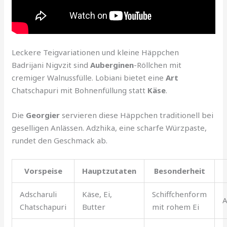
Leckere Teigvariationen und kleine Häppchen
Badrijani Nigvzit sind
Auberginen
-Röllchen mit
cremiger Walnussfülle. Lobiani bietet eine
Art
Chatschapuri mit Bohnenfüllung statt
Käse
.
Die
Georgier
servieren diese Häppchen traditionell bei
geselligen Anlässen. Adzhika, eine scharfe Würzpaste,
rundet den Geschmack ab.
Vorspeise
Hauptzutaten
Besonderheit
Adscharuli
Käse, Ei,
Schiffchenform
A
Chatschapuri
Butter
mit rohem Ei