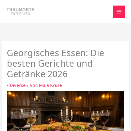
Zum
Inhalt
springen
Georgisches Essen: Die
besten Gerichte und
Getränke 2026
/
Diverse
/ Von
Maja Kruse