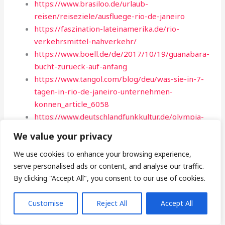
https://www.brasiloo.de/urlaub-
reisen/reiseziele/ausfluege-rio-de-janeiro
https://faszination-lateinamerika.de/rio-
verkehrsmittel-nahverkehr/
https://www.boell.de/de/2017/10/19/guanabara-
bucht-zurueck-auf-anfang
https://www.tangol.com/blog/deu/was-sie-in-7-
tagen-in-rio-de-janeiro-unternehmen-
konnen_article_6058
https://www.deutschlandfunkkultur.de/olympia-
2016-guanabara-bucht-in-rio-versinkt-in-muell-
We value your privacy
und-100.html
https://www.dw.com/de/brasilien-hoffnung-für-
We use cookies to enhance your browsing experience,
serve personalised ads or content, and analyse our traffic.
die-guanabara-bucht/g-61459891
By clicking "Accept All", you consent to our use of cookies.
https://www.boell.de/de/guanabara-bucht-
sanierungsversprechen-bisher-verfehlt
Customise
Reject All
Accept All
https://www.boell.de/de/2014/07/17/brasilien-
der-fischer-die-bucht-und-das-erdoel