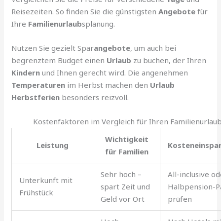
Reisezeiten. So finden Sie die günstigsten
Angebote
für
Ihre
Familienurlaub
splanung.
Nutzen Sie gezielt Spar
angebote
, um auch bei
begrenztem Budget einen
Urlaub
zu buchen, der Ihren
Kindern
und Ihnen gerecht wird. Die angenehmen
Temperaturen
im Herbst machen den
Urlaub
Herbstferien
besonders reizvoll.
Kostenfaktoren im Vergleich für Ihren Familienurlau
Wichtigkeit
Leistung
Kosteneinspa
für Familien
Sehr hoch –
All-inclusive o
Unterkunft mit
spart Zeit und
Halbpension-P
Frühstück
Geld vor Ort
prüfen