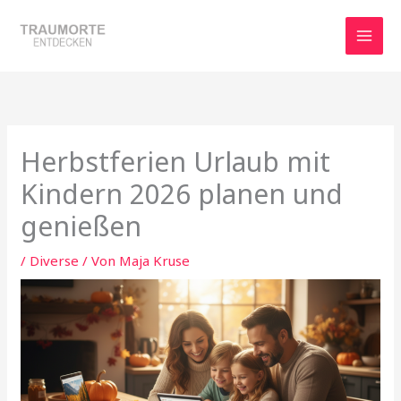
Zum
Inhalt
springen
Herbstferien Urlaub mit
Kindern 2026 planen und
genießen
/
Diverse
/ Von
Maja Kruse