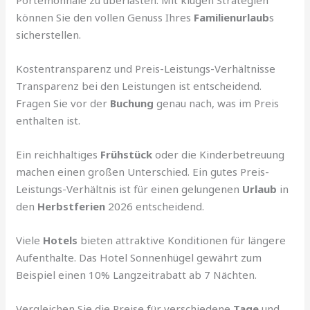
Portemonnaie zu überlasten. Mit klugen Strategien
können Sie den vollen Genuss Ihres
Familienurlaub
s
sicherstellen.
Kostentransparenz und Preis-Leistungs-Verhältnisse
Transparenz bei den Leistungen ist entscheidend.
Fragen Sie vor der
Buchung
genau nach, was im Preis
enthalten ist.
Ein reichhaltiges
Frühstück
oder die Kinderbetreuung
machen einen großen Unterschied. Ein gutes Preis-
Leistungs-Verhältnis ist für einen gelungenen
Urlaub
in
den
Herbstferien
2026 entscheidend.
Viele
Hotels
bieten attraktive Konditionen für längere
Aufenthalte. Das Hotel Sonnenhügel gewährt zum
Beispiel einen 10% Langzeitrabatt ab 7 Nächten.
Vergleichen Sie die Preise für verschiedene
Tage
und