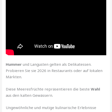
Hummer
und Langusten gelten als Delikatessen.
Probieren Sie sie 2026 in Restaurants oder auf lokalen
Märkten.
Diese Meeresfrüchte repräsentieren die beste
Wahl
aus den kalten Gewässern.
Ungewöhnliche und mutige kulinarische Erlebnisse