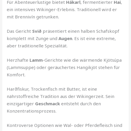
Für Abenteuerlustige bietet
Hákarl
, fermentierter
Hai
,
ein intensives Wikinger-Erlebnis. Traditionell wird er
mit Brennivín getrunken.
Das Gericht
Svið
präsentiert einen halben Schafskopf
komplett mit Zunge und
Augen
. Es ist eine extreme,
aber traditionelle Spezialität.
Herzhafte
Lamm
-Gerichte wie die wärmende Kjötsúpa
(Lammsuppe) oder geräuchertes Hangikjöt stehen für
Komfort.
Harðfiskur, Trockenfisch mit Butter, ist eine
nährstoffreiche Tradition aus der Wikingerzeit. Sein
einzigartiger
Geschmack
entsteht durch den
Konzentrationsprozess.
Kontroverse Optionen wie Wal- oder Pferdefleisch sind