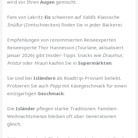
wird vor Ihren
Augen
gemischt.
Fans von Lakritz-
Eis
schwören auf
Valdís
. Klassische
Snúður
(Zimtschnecken) finden Sie in jeder Bäckerei.
Empfehlungen von renommierten Reiseexperten
Reiseexperte Thor Hannesson (Tourlane, aktualisiert
Januar 2026) gibt Insider-Tipps. Snacks wie
Draumur
,
Þristur
oder
Hraun
kaufen Sie in
Supermärkten
.
Sie sind bei
Isländern
als Roadtrip-Proviant beliebt.
Probieren Sie auch
Popp
mit Käsegeschmack für einen
einzigartigen
Geschmack
.
Die
Isländer
pflegen starke Traditionen. Familien-
Weihnachtsmenüs bleiben oft über Generationen
gleich.