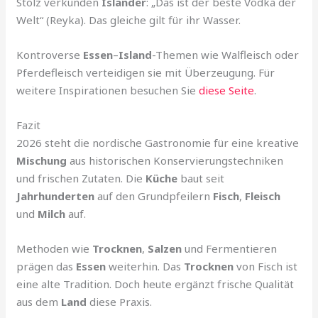
Stolz verkünden
Isländer
: „Das ist der beste Vodka der
Welt“ (Reyka). Das gleiche gilt für ihr Wasser.
Kontroverse
Essen
–
Island
-Themen wie Walfleisch oder
Pferdefleisch verteidigen sie mit Überzeugung. Für
weitere Inspirationen besuchen Sie
diese Seite
.
Fazit
2026 steht die nordische Gastronomie für eine kreative
Mischung
aus historischen Konservierungstechniken
und frischen Zutaten. Die
Küche
baut seit
Jahrhunderten
auf den Grundpfeilern
Fisch
,
Fleisch
und
Milch
auf.
Methoden wie
Trocknen
,
Salzen
und Fermentieren
prägen das
Essen
weiterhin. Das
Trocknen
von Fisch ist
eine alte Tradition. Doch heute ergänzt frische Qualität
aus dem
Land
diese Praxis.