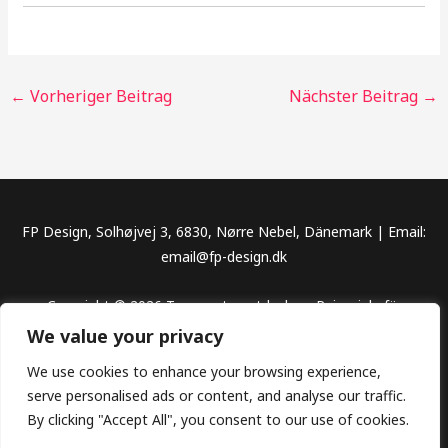
←
Vorheriger Beitrag
Nächster Beitrag
→
FP Design, Solhøjvej 3, 6830, Nørre Nebel, Dänemark | Email:
email@fp-design.dk
Copyright © 2026 Traumorte entdecken, Reiseziele für
unvergessliche Abenteuer
We value your privacy
We use cookies to enhance your browsing experience,
serve personalised ads or content, and analyse our traffic.
By clicking "Accept All", you consent to our use of cookies.
Datenschutz