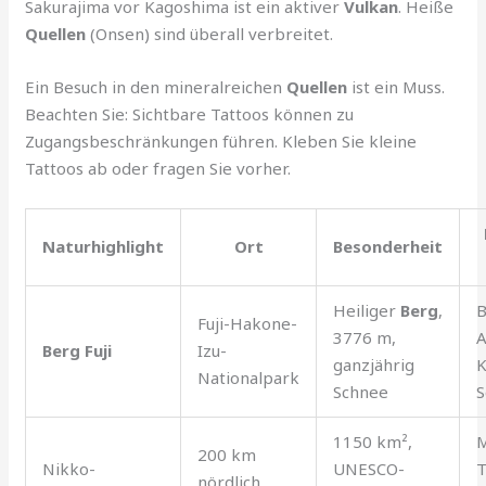
Sakurajima vor Kagoshima ist ein aktiver
Vulkan
. Heiße
Quellen
(Onsen) sind überall verbreitet.
Ein Besuch in den mineralreichen
Quellen
ist ein Muss.
Beachten Sie: Sichtbare Tattoos können zu
Zugangsbeschränkungen führen. Kleben Sie kleine
Tattoos ab oder fragen Sie vorher.
Naturhighlight
Ort
Besonderheit
Heiliger
Berg
,
B
Fuji-Hakone-
3776 m,
A
Berg Fuji
Izu-
ganzjährig
K
Nationalpark
Schnee
S
1150 km²,
200 km
Nikko-
UNESCO-
T
nördlich