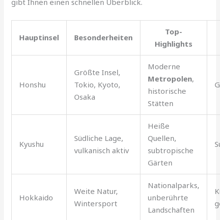
gibt Ihnen einen schnellen Überblick.
Top-
Hauptinsel
Besonderheiten
Highlights
Moderne
Größte Insel,
Metropolen
,
Honshu
Tokio, Kyoto,
G
historische
Osaka
Stätten
Heiße
Südliche Lage,
Quellen,
Kyushu
S
vulkanisch aktiv
subtropische
Gärten
Nationalparks,
Weite Natur,
K
Hokkaido
unberührte
Wintersport
g
Landschaften