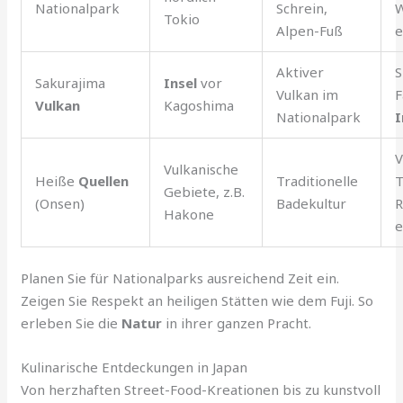
Nationalpark
Schrein,
Tokio
Alpen-Fuß
e
Aktiver
S
Sakurajima
Insel
vor
Vulkan im
F
Vulkan
Kagoshima
Nationalpark
I
V
Vulkanische
Heiße
Quellen
Traditionelle
T
Gebiete, z.B.
(Onsen)
Badekultur
R
Hakone
e
Planen Sie für Nationalparks ausreichend Zeit ein.
Zeigen Sie Respekt an heiligen Stätten wie dem Fuji. So
erleben Sie die
Natur
in ihrer ganzen Pracht.
Kulinarische Entdeckungen in Japan
Von herzhaften Street-Food-Kreationen bis zu kunstvoll