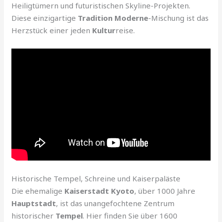
Heiligtümern und futuristischen Skyline-Projekten.
Diese einzigartige
Tradition Moderne
-Mischung ist das
Herzstück einer jeden
Kultur
reise.
Historische Tempel, Schreine und Kaiserpaläste
Die ehemalige
Kaiserstadt Kyoto
, über 1000 Jahre
Hauptstadt
, ist das unangefochtene Zentrum
historischer
Tempel
. Hier finden Sie über 1600