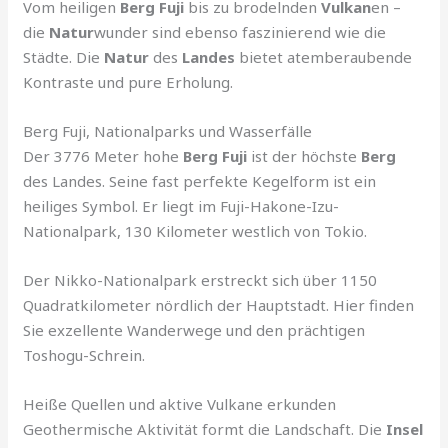
Vom heiligen
Berg Fuji
bis zu brodelnden
Vulkan
en –
die
Natur
wunder sind ebenso faszinierend wie die
Städte. Die
Natur
des
Landes
bietet atemberaubende
Kontraste und pure Erholung.
Berg Fuji, Nationalparks und Wasserfälle
Der 3776 Meter hohe
Berg Fuji
ist der höchste
Berg
des Landes. Seine fast perfekte Kegelform ist ein
heiliges Symbol. Er liegt im Fuji-Hakone-Izu-
Nationalpark, 130 Kilometer westlich von Tokio.
Der Nikko-Nationalpark erstreckt sich über 1150
Quadratkilometer nördlich der Hauptstadt. Hier finden
Sie exzellente Wanderwege und den prächtigen
Toshogu-Schrein.
Heiße Quellen und aktive Vulkane erkunden
Geothermische Aktivität formt die Landschaft. Die
Insel