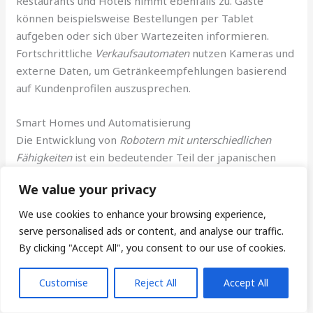
Restaurants und Hotels nimmt ebenfalls zu. Gäste
können beispielsweise Bestellungen per Tablet
aufgeben oder sich über Wartezeiten informieren.
Fortschrittliche
Verkaufsautomaten
nutzen Kameras und
externe Daten, um Getränkeempfehlungen basierend
auf Kundenprofilen auszusprechen.
Smart Homes und Automatisierung
Die Entwicklung von
Robotern mit unterschiedlichen
Fähigkeiten
ist ein bedeutender Teil der japanischen
Technologieindustrie. Roboter wie Aibo, Asimo und
We value your privacy
Pepper unterstützen nicht nur im Haushalt, sondern
auch bei der Betreuung älterer Menschen. Die
Nutzung
We use cookies to enhance your browsing experience,
des Internet of Things
(IoT) in Japan umfasst intelligente
serve personalised ads or content, and analyse our traffic.
Geräte wie Wasserkocher, die Warnungen senden,
By clicking "Accept All", you consent to our use of cookies.
wenn sie ungewöhnlich lange unbenutzt bleiben.
Customise
Reject All
Accept All
Technologische Innovationen tragen auch zu