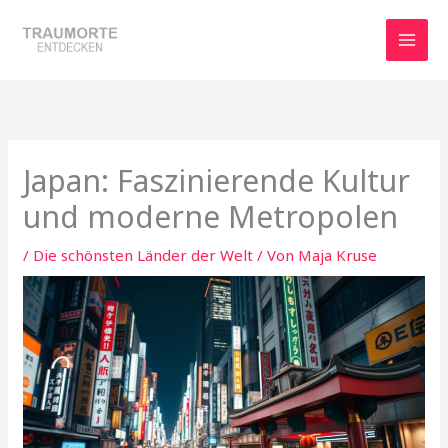
Zum
Inhalt
springen
Japan: Faszinierende Kultur
und moderne Metropolen
/
Die schönsten Länder der Welt
/ Von
Maja Kruse