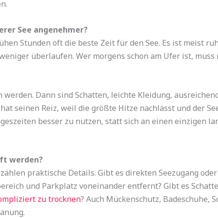
n.
terer See angenehmer?
en Stunden oft die beste Zeit für den See. Es ist meist ru
eniger überlaufen. Wer morgens schon am Ufer ist, muss n
 werden. Dann sind Schatten, leichte Kleidung, ausreichen
hat seinen Reiz, weil die größte Hitze nachlässt und der S
ageszeiten besser zu nutzen, statt sich an einen einzigen 
üft werden?
ählen praktische Details. Gibt es direkten Seezugang oder
bereich und Parkplatz voneinander entfernt? Gibt es Schatt
mpliziert zu trocknen
? Auch Mückenschutz, Badeschuhe, S
lanung.