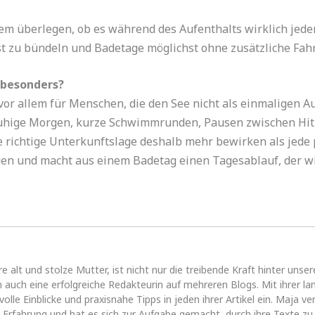
dem überlegen, ob es während des Aufenthalts wirklich je
st zu bündeln und Badetage möglichst ohne zusätzliche Fah
 besonders?
vor allem für Menschen, die den See nicht als einmaligen A
ür ruhige Morgen, kurze Schwimmrunden, Pausen zwischen H
 richtige Unterkunftslage deshalb mehr bewirken als jede 
en und macht aus einem Badetag einen Tagesablauf, der wi
alt und stolze Mutter, ist nicht nur die treibende Kraft hinter uns
 auch eine erfolgreiche Redakteurin auf mehreren Blogs. Mit ihrer l
volle Einblicke und praxisnahe Tipps in jeden ihrer Artikel ein. Maja 
Erfahrung und hat es sich zur Aufgabe gemacht, durch ihre Texte zu 