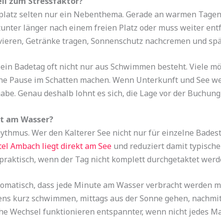
ll zum Stressfaktor?
kplatz selten nur ein Nebenthema. Gerade an warmen Tagen 
itunter länger nach einem freien Platz oder muss weiter ent
vieren, Getränke tragen, Sonnenschutz nachcremen und spät
 ein Badetag oft nicht nur aus Schwimmen besteht. Viele m
ine Pause im Schatten machen. Wenn Unterkunft und See wei
fgabe. Genau deshalb lohnt es sich, die Lage vor der Buchu
kt am Wasser?
thmus. Wer den Kalterer See nicht nur für einzelne Badest
el Ambach liegt direkt am See
und reduziert damit typisch
praktisch, wenn der Tag nicht komplett durchgetaktet werde
omatisch, dass jede Minute am Wasser verbracht werden muss
gens kurz schwimmen, mittags aus der Sonne gehen, nachmi
he Wechsel funktionieren entspannter, wenn nicht jedes Ma