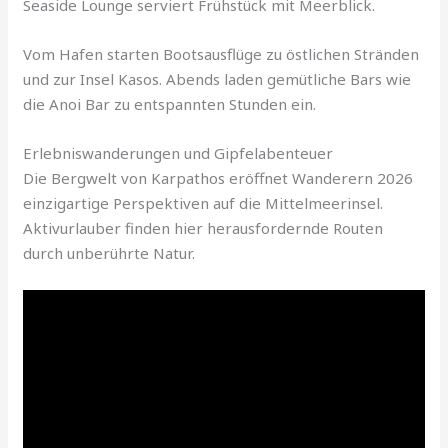
Seaside Lounge serviert Frühstück mit Meerblick.
Vom Hafen starten Bootsausflüge zu östlichen Stränden
und zur Insel Kasos. Abends laden gemütliche Bars wie
die Anoi Bar zu entspannten Stunden ein.
Erlebniswanderungen und Gipfelabenteuer
Die Bergwelt von Karpathos eröffnet Wanderern 2026
einzigartige Perspektiven auf die Mittelmeerinsel.
Aktivurlauber finden hier herausfordernde Routen
durch unberührte Natur.