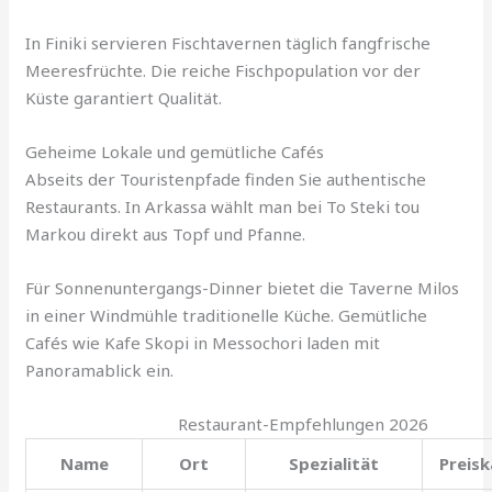
In Finiki servieren Fischtavernen täglich fangfrische
Meeresfrüchte. Die reiche Fischpopulation vor der
Küste garantiert Qualität.
Geheime Lokale und gemütliche Cafés
Abseits der Touristenpfade finden Sie authentische
Restaurants. In Arkassa wählt man bei To Steki tou
Markou direkt aus Topf und Pfanne.
Für Sonnenuntergangs-Dinner bietet die Taverne Milos
in einer Windmühle traditionelle Küche. Gemütliche
Cafés wie Kafe Skopi in Messochori laden mit
Panoramablick ein.
Restaurant-Empfehlungen 2026
Name
Ort
Spezialität
Preis