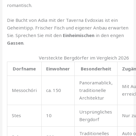
romantisch.
Die Bucht von Adia mit der Taverna Evdoxias ist ein
Geheimtipp. Frischer Fisch und eigener Anbau erwarten
Sie. Sprechen Sie mit den
Einheimischen
in den engen
Gassen
.
Versteckte Bergdörfer im Vergleich 2026
Dorfname
Einwohner
Besonderheit
Zugän
Panoramablick,
Mit Au
Messochóri
ca. 150
traditionelle
errei
Architektur
Ursprüngliches
Stes
10
Nur z
Bergdorf
Traditionelles
Auto 