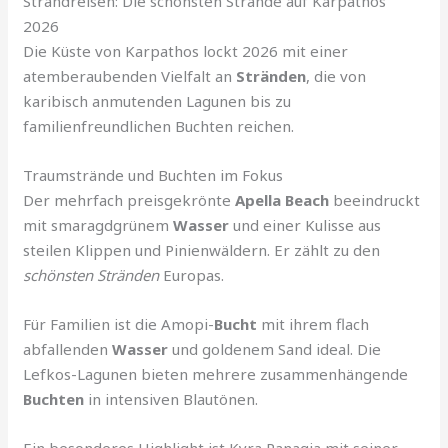
Strandreisen: Die schönsten Strände auf Karpathos
2026
Die Küste von Karpathos lockt 2026 mit einer
atemberaubenden Vielfalt an
Stränden
, die von
karibisch anmutenden Lagunen bis zu
familienfreundlichen Buchten reichen.
Traumstrände und Buchten im Fokus
Der mehrfach preisgekrönte
Apella Beach
beeindruckt
mit smaragdgrünem
Wasser
und einer Kulisse aus
steilen Klippen und Pinienwäldern. Er zählt zu den
schönsten Stränden
Europas.
Für Familien ist die Amopi-
Bucht
mit ihrem flach
abfallenden
Wasser
und goldenem Sand ideal. Die
Lefkos-Lagunen bieten mehrere zusammenhängende
Buchten
in intensiven Blautönen.
Ein besonderes Highlight ist Kyra Panagia mit seiner