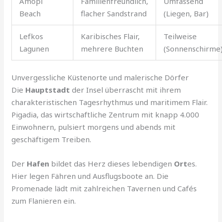
Amopi
Familienfreundlich,
Umfassend
Beach
flacher Sandstrand
(Liegen, Bar)
Lefkos
Karibisches Flair,
Teilweise
Lagunen
mehrere Buchten
(Sonnenschirme
Unvergessliche Küstenorte und malerische Dörfer
Die
Hauptstadt
der Insel überrascht mit ihrem
charakteristischen Tagesrhythmus und maritimem Flair.
Pigadia, das wirtschaftliche Zentrum mit knapp 4.000
Einwohnern, pulsiert morgens und abends mit
geschäftigem Treiben.
Der
Hafen
bildet das Herz dieses lebendigen
Ort
es.
Hier legen Fähren und Ausflugsboote an. Die
Promenade lädt mit zahlreichen Tavernen und Cafés
zum Flanieren ein.