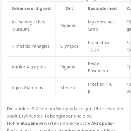
Sehenswürdigkeit
Ort
Besonderheit
Z
Archäologisches
Mykenisches
Tä
Pigadia
Museum
Grab
ge
Ikonostase
Sc
Kimisi tis Panagías
Olympos
18. Jh.
T
Reste
Antike Akropolis
Pigadia
Fr
Poseidion
Fresken 14.
N
Ágios Mámmas
Menetes
Jh.
V
Die antiken Stätten bei Wurgunda zeigen Überreste der
Stadt Brykountos. Felsengräber und eine
Höhlen
Kapelle
erwarten Entdecker. Die
Akropolis
-
Reste in Arkassa bieten
atemberaubende
Ausblicke.