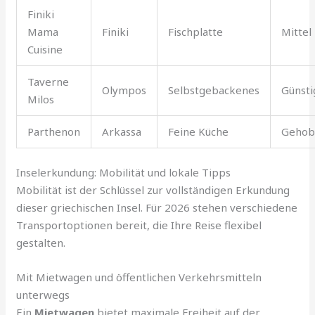
Finiki
Mama
Finiki
Fischplatte
Mittel
Cuisine
Taverne
Olympos
Selbstgebackenes
Günsti
Milos
Parthenon
Arkassa
Feine Küche
Gehob
Inselerkundung: Mobilität und lokale Tipps
Mobilität ist der Schlüssel zur vollständigen Erkundung
dieser griechischen Insel. Für 2026 stehen verschiedene
Transportoptionen bereit, die Ihre Reise flexibel
gestalten.
Mit Mietwagen und öffentlichen Verkehrsmitteln
unterwegs
Ein
Mietwagen
bietet maximale Freiheit auf der