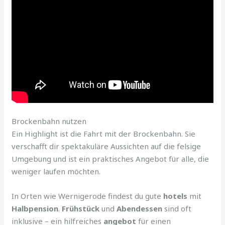
Brockenbahn nutzen
Ein Highlight ist die Fahrt mit der Brockenbahn. Sie
verschafft dir spektakuläre Aussichten auf die felsige
Umgebung und ist ein praktisches Angebot für alle, die
weniger laufen möchten.
In Orten wie Wernigerode findest du gute
hotels
mit
Halbpension
.
Frühstück
und
Abendessen
sind oft
inklusive – ein hilfreiches
angebot
für einen