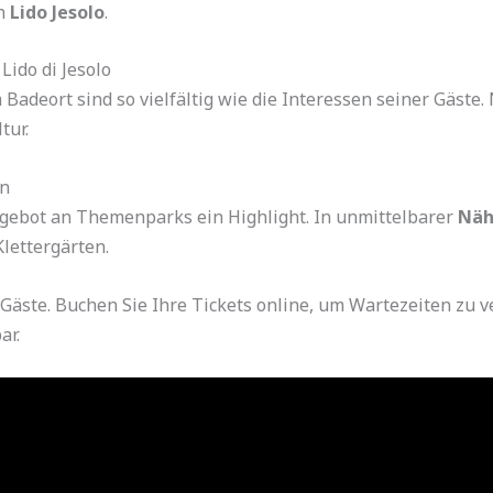
in
Lido Jesolo
.
Lido di Jesolo
m Badeort sind so vielfältig wie die Interessen seiner Gäst
tur.
en
ngebot an Themenparks ein Highlight. In unmittelbarer
Näh
lettergärten.
 Gäste. Buchen Sie Ihre Tickets online, um Wartezeiten zu v
ar.