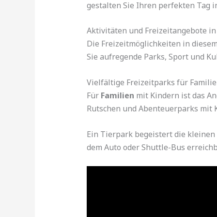
gestalten Sie Ihren perfekten Tag 
Aktivitäten und Freizeitangebote in 
Die Freizeitmöglichkeiten in diese
Sie aufregende Parks, Sport und Kul
Vielfältige Freizeitparks für Famili
Für
Familien
mit Kindern ist das A
Rutschen und Abenteuerparks mit K
Ein Tierpark begeistert die kleinen
dem Auto oder Shuttle-Bus erreichb