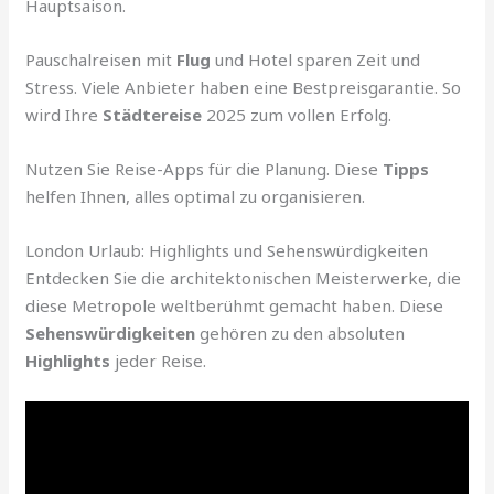
Hauptsaison.
Pauschalreisen mit
Flug
und Hotel sparen Zeit und
Stress. Viele Anbieter haben eine Bestpreisgarantie. So
wird Ihre
Städtereise
2025 zum vollen Erfolg.
Nutzen Sie Reise-Apps für die Planung. Diese
Tipps
helfen Ihnen, alles optimal zu organisieren.
London Urlaub: Highlights und Sehenswürdigkeiten
Entdecken Sie die architektonischen Meisterwerke, die
diese Metropole weltberühmt gemacht haben. Diese
Sehenswürdigkeiten
gehören zu den absoluten
Highlights
jeder Reise.