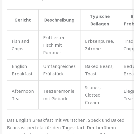
Typische
B
Gericht
Beschreibung
Beilagen
Prob
Frittierter
Fish and
Erbsenpüree,
Trad
Fisch mit
Chips
Zitrone
Chip
Pommes
English
Umfangreiches
Baked Beans,
Bed 
Breakfast
Frühstück
Toast
Brea
Scones,
Afternoon
Teezeremonie
Eleg
Clotted
Tea
mit Gebäck
Tea
Cream
Das English Breakfast mit Würstchen, Speck und Baked
Beans ist perfekt für den Tagesstart. Der berühmte