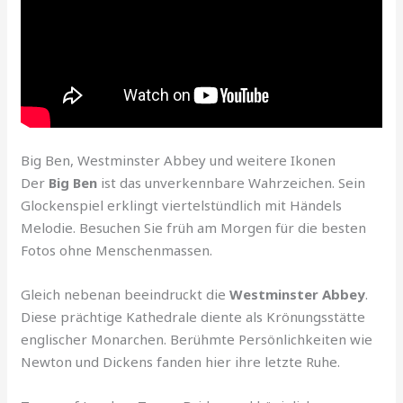
Big Ben, Westminster Abbey und weitere Ikonen
Der
Big Ben
ist das unverkennbare Wahrzeichen. Sein
Glockenspiel erklingt viertelstündlich mit Händels
Melodie. Besuchen Sie früh am Morgen für die besten
Fotos ohne Menschenmassen.
Gleich nebenan beeindruckt die
Westminster Abbey
.
Diese prächtige Kathedrale diente als Krönungsstätte
englischer Monarchen. Berühmte Persönlichkeiten wie
Newton und Dickens fanden hier ihre letzte Ruhe.