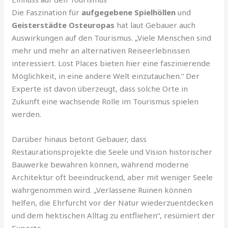
Die Faszination für
aufgegebene Spielhöllen
und
Geisterstädte Osteuropas
hat laut Gebauer auch
Auswirkungen auf den Tourismus. „Viele Menschen sind
mehr und mehr an alternativen Reiseerlebnissen
interessiert. Lost Places bieten hier eine faszinierende
Möglichkeit, in eine andere Welt einzutauchen.“ Der
Experte ist davon überzeugt, dass solche Orte in
Zukunft eine wachsende Rolle im Tourismus spielen
werden.
Darüber hinaus betont Gebauer, dass
Restaurationsprojekte die Seele und Vision historischer
Bauwerke bewahren können, während moderne
Architektur oft beeindruckend, aber mit weniger Seele
wahrgenommen wird. „Verlassene Ruinen können
helfen, die Ehrfurcht vor der Natur wiederzuentdecken
und dem hektischen Alltag zu entfliehen“, resümiert der
Experte.