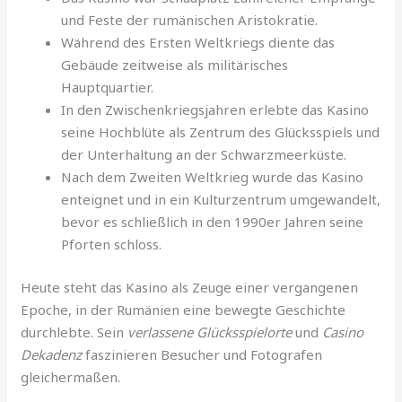
und Feste der rumänischen Aristokratie.
Während des Ersten Weltkriegs diente das
Gebäude zeitweise als militärisches
Hauptquartier.
In den Zwischenkriegsjahren erlebte das Kasino
seine Hochblüte als Zentrum des Glücksspiels und
der Unterhaltung an der Schwarzmeerküste.
Nach dem Zweiten Weltkrieg wurde das Kasino
enteignet und in ein Kulturzentrum umgewandelt,
bevor es schließlich in den 1990er Jahren seine
Pforten schloss.
Heute steht das Kasino als Zeuge einer vergangenen
Epoche, in der Rumänien eine bewegte Geschichte
durchlebte. Sein
verlassene Glücksspielorte
und
Casino
Dekadenz
faszinieren Besucher und Fotografen
gleichermaßen.