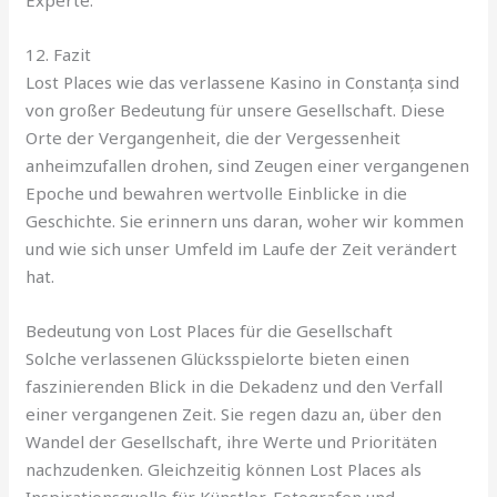
12. Fazit
Lost Places wie das verlassene Kasino in Constanța sind
von großer Bedeutung für unsere Gesellschaft. Diese
Orte der Vergangenheit, die der Vergessenheit
anheimzufallen drohen, sind Zeugen einer vergangenen
Epoche und bewahren wertvolle Einblicke in die
Geschichte. Sie erinnern uns daran, woher wir kommen
und wie sich unser Umfeld im Laufe der Zeit verändert
hat.
Bedeutung von Lost Places für die Gesellschaft
Solche verlassenen Glücksspielorte bieten einen
faszinierenden Blick in die Dekadenz und den Verfall
einer vergangenen Zeit. Sie regen dazu an, über den
Wandel der Gesellschaft, ihre Werte und Prioritäten
nachzudenken. Gleichzeitig können Lost Places als
Inspirationsquelle für Künstler, Fotografen und