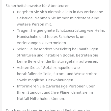
Sicherheitshinweise für Abenteurer
Begeben Sie sich niemals allein in das verlassene
Gebäude. Nehmen Sie immer mindestens eine
weitere Person mit.
Tragen Sie geeignete Schutzausrüstung wie Helm,
Handschuhe und festes Schuhwerk, um
Verletzungen zu vermeiden.
Seien Sie besonders vorsichtig bei baufälligen
Strukturen und instabilen Böden. Betreten Sie
keine Bereiche, die Einsturzgefahr aufweisen.
Achten Sie auf Gefahrenquellen wie
herabfallende Teile, Strom- und Wasserrohre
sowie mögliche Tierwohnungen.
Informieren Sie zuverlässige Personen über
Ihren Standort und Ihre Pläne, damit sie im
Notfall Hilfe holen können.
Durch umsichtiges Vorgehen und Einhaltung der