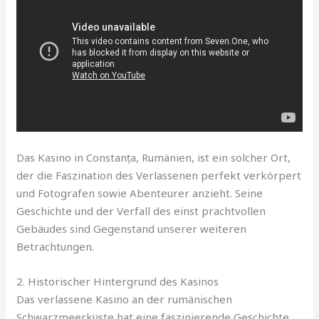
Das Kasino in Constanța, Rumänien, ist ein solcher Ort,
der die Faszination des Verlassenen perfekt verkörpert
und Fotografen sowie Abenteurer anzieht. Seine
Geschichte und der Verfall des einst prachtvollen
Gebäudes sind Gegenstand unserer weiteren
Betrachtungen.
2. Historischer Hintergrund des Kasinos
Das verlassene Kasino an der rumänischen
Schwarzmeerküste hat eine faszinierende Geschichte,