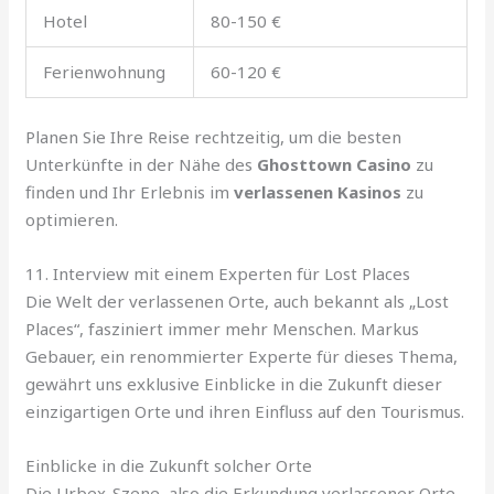
Hotel
80-150 €
Ferienwohnung
60-120 €
Planen Sie Ihre Reise rechtzeitig, um die besten
Unterkünfte in der Nähe des
Ghosttown Casino
zu
finden und Ihr Erlebnis im
verlassenen Kasinos
zu
optimieren.
11. Interview mit einem Experten für Lost Places
Die Welt der verlassenen Orte, auch bekannt als „Lost
Places“, fasziniert immer mehr Menschen. Markus
Gebauer, ein renommierter Experte für dieses Thema,
gewährt uns exklusive Einblicke in die Zukunft dieser
einzigartigen Orte und ihren Einfluss auf den Tourismus.
Einblicke in die Zukunft solcher Orte
Die Urbex-Szene, also die Erkundung verlassener Orte,