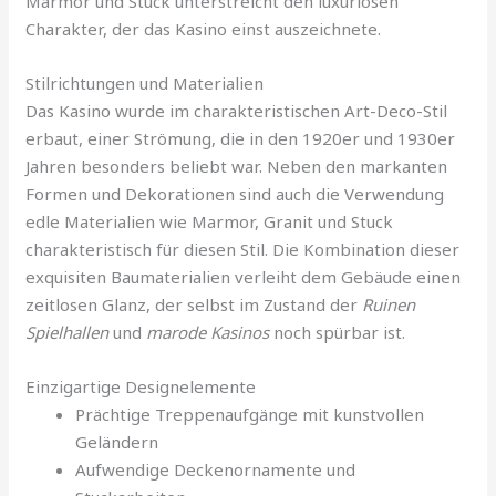
Marmor und Stuck unterstreicht den luxuriösen
Charakter, der das Kasino einst auszeichnete.
Stilrichtungen und Materialien
Das Kasino wurde im charakteristischen Art-Deco-Stil
erbaut, einer Strömung, die in den 1920er und 1930er
Jahren besonders beliebt war. Neben den markanten
Formen und Dekorationen sind auch die Verwendung
edle Materialien wie Marmor, Granit und Stuck
charakteristisch für diesen Stil. Die Kombination dieser
exquisiten Baumaterialien verleiht dem Gebäude einen
zeitlosen Glanz, der selbst im Zustand der
Ruinen
Spielhallen
und
marode Kasinos
noch spürbar ist.
Einzigartige Designelemente
Prächtige Treppenaufgänge mit kunstvollen
Geländern
Aufwendige Deckenornamente und