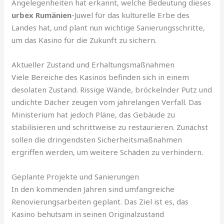
Angelegenheiten hat erkannt, welche Bedeutung dieses
urbex Rumänien
-Juwel für das kulturelle Erbe des
Landes hat, und plant nun wichtige Sanierungsschritte,
um das Kasino für die Zukunft zu sichern.
Aktueller Zustand und Erhaltungsmaßnahmen
Viele Bereiche des Kasinos befinden sich in einem
desolaten Zustand. Rissige Wände, bröckelnder Putz und
undichte Dächer zeugen vom jahrelangen Verfall. Das
Ministerium hat jedoch Pläne, das Gebäude zu
stabilisieren und schrittweise zu restaurieren. Zunächst
sollen die dringendsten Sicherheitsmaßnahmen
ergriffen werden, um weitere Schäden zu verhindern.
Geplante Projekte und Sanierungen
In den kommenden Jahren sind umfangreiche
Renovierungsarbeiten geplant. Das Ziel ist es, das
Kasino behutsam in seinen Originalzustand