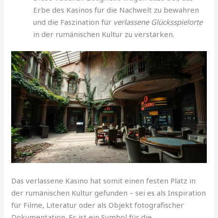
Erbe des Kasinos für die Nachwelt zu bewahren
und die Faszination für
verlassene Glücksspielorte
in der rumänischen Kultur zu verstärken.
Das verlassene Kasino hat somit einen festen Platz in
der rumänischen Kultur gefunden – sei es als Inspiration
für Filme, Literatur oder als Objekt fotografischer
Dokumentation. Es ist ein Symbol für die