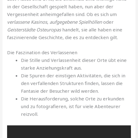
in der Gesellschaft gespielt haben, nun aber der
Vergessenheit anheimgefallen sind. Ob es sich um
verlassene Kasinos
,
aufgegebene Spielhöllen
oder
Geisterstädte Osteuropas
handelt, sie alle haben eine
faszinierende Geschichte, die es zu entdecken gilt.
Die Faszination des Verlassenen
Die Stille und Verlassenheit dieser Orte übt eine
starke Anziehungskraft aus.
Die Spuren der einstigen Aktivitäten, die sich in
den verfallenden Strukturen finden, lassen die
Fantasie der Besucher wild werden.
Die Herausforderung, solche Orte zu erkunden
und zu fotografieren, ist für viele Abenteurer
reizvoll.