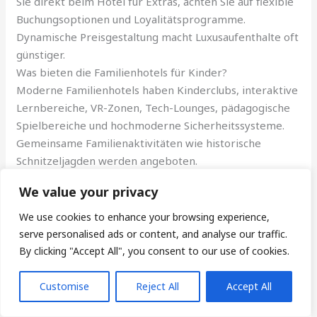
Sie direkt beim Hotel für Extras, achten Sie auf flexible
Buchungsoptionen und Loyalitätsprogramme.
Dynamische Preisgestaltung macht Luxusaufenthalte oft
günstiger.
Was bieten die Familienhotels für Kinder?
Moderne Familienhotels haben Kinderclubs, interaktive
Lernbereiche, VR-Zonen, Tech-Lounges, pädagogische
Spielbereiche und hochmoderne Sicherheitssysteme.
Gemeinsame Familienaktivitäten wie historische
Schnitzeljagden werden angeboten.
Welche Wellness-Angebote gibt es?
We value your privacy
Die Wellnesshotels kombinieren traditionelle türkische
Hamams mit modernsten Technologien wie Biohacking-
We use cookies to enhance your browsing experience,
Lounges, KI-gesteuerten Personal Trainern, Olivenöl-
serve personalised ads or content, and analyse our traffic.
Massagen und innovativen Naturtherapien wie
By clicking "Accept All", you consent to our use of cookies.
Waldmeditation.
Customise
Reject All
Accept All
Über
Letzte Artikel