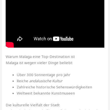
Warum Malaga eine Top-Destination ist
Malaga ist wegen vieler Dinge beliebt:
Über 300 Sonnentage pro Jahr
Reiche
andalusische Kultur
Zahlreiche historische Sehenswürdigkeiten
Weltweit bekannte Kunstmuseen
Die kulturelle Vielfalt der Stadt