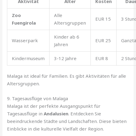
Aktivität
Alter
Kosten
Dau
Zoo
Alle
EUR 15
3 Stun
Fuengirola
Altersgruppen
Kinder ab 6
Wasserpark
EUR 25
Ganztä
Jahren
Kindermuseum
3-12 Jahre
EUR 8
2 Stun
Malaga ist ideal für Familien. Es gibt Aktivitäten für alle
Altersgruppen.
9. Tagesausflüge von Malaga
Malaga ist der perfekte Ausgangspunkt für
Tagesausflüge in
Andalusien
. Entdecken Sie
beeindruckende Städte und Landschaften. Diese bieten
Einblicke in die kulturelle Vielfalt der Region.