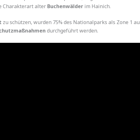
e Charakterart alter
Buchenwälder
im Hainich.
t
zu schützen, wurden 75% des Nationalparks als Zone 1 aus
schutzmaßnahmen
durchgeführt werden.