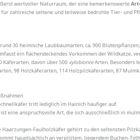
äußerst wertvoller Naturraum, der eine bemerkenswerte
Art
 für zahlreiche seltene und teilweise bedrohte Tier- und Pf
 rund 30 heimische Laubbaumarten, ca. 900 Blütenpflanzen
 umfasst ein flächendeckendes Vorkommen der Wildkatze, ver
0 Käferarten, davon über 500
xylobionte
Arten. Besonders b
rten, 98 Holzkäferarten, 114 Holzpilzkäferarten, 87 Mulmk
maßnahmen
hnellkäfer tritt lediglich im Hainich häufiger auf.
st eine anspruchsvolle Art, die sich ausschließlich in mul
 Haarzungen-Faulholzkäfer gehört zu den seltensten Pilzk
kommt hauptsächlich an verpilztem, liegendem Buchen-Totho