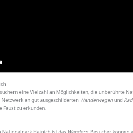
ich
suchern eine Vielzahl an Möglichkeiten, die unberührte Na
 Netzwerk an gut ausgeschilderten
Wanderwegen
und
Rad
e Faust zu erkunden.
m Nationalpark Hainich ist das
Wandern
. Besucher können 