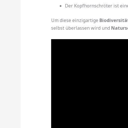
Der Kopfhornschröter ist ein
Um diese einzigartige
Biodiversitä
selbst überlassen wird und
Natur