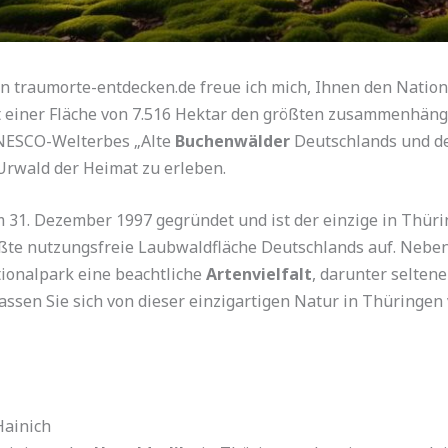
n traumorte-entdecken.de freue ich mich, Ihnen den Natio
it einer Fläche von 7.516 Hektar den größten zusammenhä
 UNESCO-Welterbes „Alte
Buchenwälder
Deutschlands und de
 Urwald der Heimat zu erleben.
31. Dezember 1997 gegründet und ist der einzige in Thüri
ößte nutzungsfreie Laubwaldfläche Deutschlands auf. Neben
ionalpark eine beachtliche
Artenvielfalt
, darunter selten
assen Sie sich von dieser einzigartigen Natur in Thüringen
Hainich