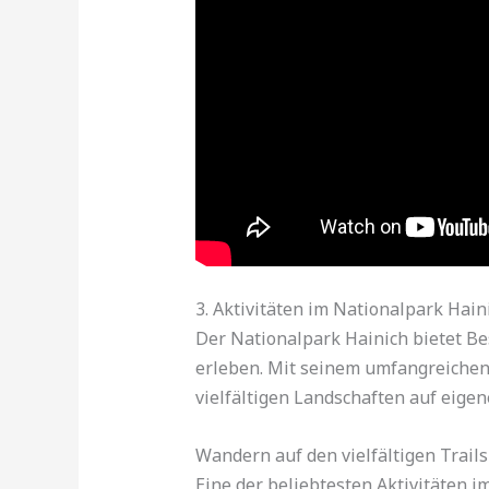
3. Aktivitäten im Nationalpark Hain
Der Nationalpark Hainich bietet Be
erleben. Mit seinem umfangreichen
vielfältigen Landschaften auf eigen
Wandern auf den vielfältigen Trails
Eine der beliebtesten Aktivitäten i