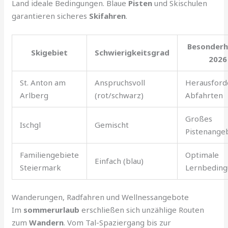
Land ideale Bedingungen. Blaue
Pisten
und Skischulen
garantieren sicheres
Skifahren
.
Besonderh
Skigebiet
Schwierigkeitsgrad
2026
St. Anton am
Anspruchsvoll
Herausford
Arlberg
(rot/schwarz)
Abfahrten
Großes
Ischgl
Gemischt
Pistenange
Familiengebiete
Optimale
Einfach (blau)
Steiermark
Lernbedin
Wanderungen, Radfahren und Wellnessangebote
Im
sommerurlaub
erschließen sich unzählige Routen
zum
Wandern
. Vom Tal-Spaziergang bis zur