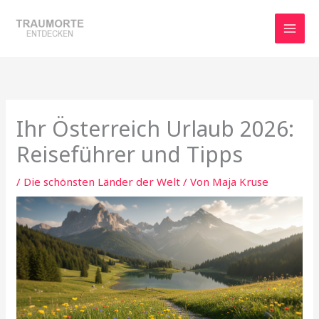
Zum
Inhalt
springen
Ihr Österreich Urlaub 2026:
Reiseführer und Tipps
/
Die schönsten Länder der Welt
/ Von
Maja Kruse