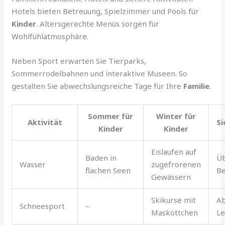
Hotels bieten Betreuung, Spielzimmer und Pools für
Kinder
. Altersgerechte Menüs sorgen für
Wohlfühlatmosphäre.
Neben Sport erwarten Sie Tierparks,
Sommerrodelbahnen und interaktive Museen. So
gestalten Sie abwechslungsreiche Tage für Ihre
Familie
.
Sommer für
Winter für
Aktivität
Si
Kinder
Kinder
Eislaufen auf
Baden in
Ü
Wasser
zugefrorenen
flachen Seen
Be
Gewässern
Skikurse mit
A
Schneesport
–
Maskottchen
Le