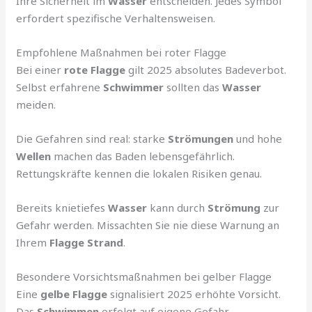
Ihre Sicherheit im
Wasser
entscheiden. Jedes Symbol
erfordert spezifische Verhaltensweisen.
Empfohlene Maßnahmen bei roter Flagge
Bei einer
rote Flagge
gilt 2025 absolutes Badeverbot.
Selbst erfahrene
Schwimmer
sollten das
Wasser
meiden.
Die Gefahren sind real: starke
Strömungen
und hohe
Wellen
machen das Baden lebensgefährlich.
Rettungskräfte kennen die lokalen Risiken genau.
Bereits knietiefes
Wasser
kann durch
Strömung
zur
Gefahr werden. Missachten Sie nie diese Warnung an
Ihrem
Flagge Strand
.
Besondere Vorsichtsmaßnahmen bei gelber Flagge
Eine
gelbe Flagge
signalisiert 2025 erhöhte Vorsicht.
Das
Schwimmen
erfolgt auf eigene Gefahr.