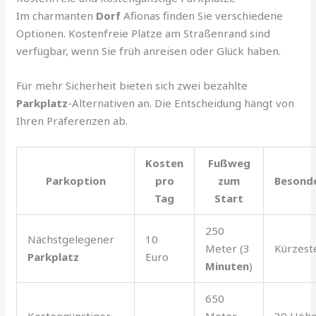
Im charmanten
Dorf
Afionas finden Sie verschiedene
Optionen. Kostenfreie Plätze am Straßenrand sind
verfügbar, wenn Sie früh anreisen oder Glück haben.
Für mehr Sicherheit bieten sich zwei bezahlte
Parkplatz
-Alternativen an. Die Entscheidung hängt von
Ihren Präferenzen ab.
Kosten
Fußweg
Parkoption
pro
zum
Besond
Tag
Start
250
Nächstgelegener
10
Meter (3
Kürzest
Parkplatz
Euro
Minuten
)
650
Kostengünstiger
Meter
30 Höhe