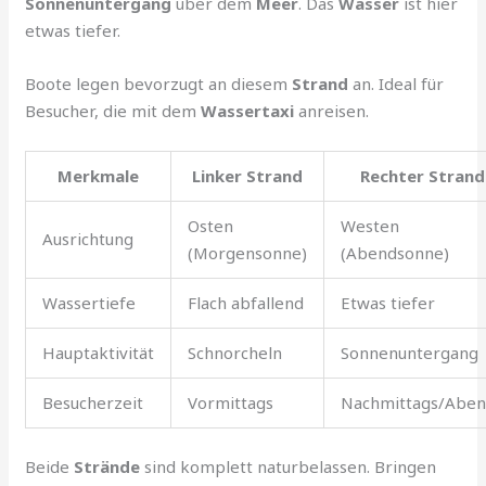
Sonnenuntergang
über dem
Meer
. Das
Wasser
ist hier
etwas tiefer.
Boote legen bevorzugt an diesem
Strand
an. Ideal für
Besucher, die mit dem
Wassertaxi
anreisen.
Merkmale
Linker Strand
Rechter Strand
Osten
Westen
Ausrichtung
(Morgensonne)
(Abendsonne)
Wassertiefe
Flach abfallend
Etwas tiefer
Hauptaktivität
Schnorcheln
Sonnenuntergang
Besucherzeit
Vormittags
Nachmittags/Aben
Beide
Strände
sind komplett naturbelassen. Bringen