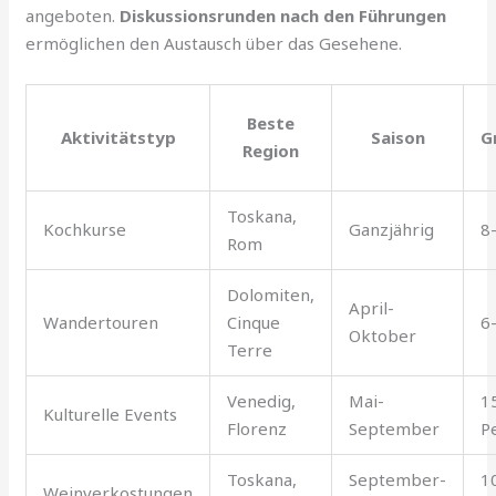
angeboten.
Diskussionsrunden nach den Führungen
ermöglichen den Austausch über das Gesehene.
Beste
Aktivitätstyp
Saison
G
Region
Toskana,
Kochkurse
Ganzjährig
8
Rom
Dolomiten,
April-
Wandertouren
Cinque
6
Oktober
Terre
Venedig,
Mai-
1
Kulturelle Events
Florenz
September
P
Toskana,
September-
1
Weinverkostungen