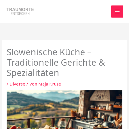
Zum
Inhalt
springen
Slowenische Küche –
Traditionelle Gerichte &
Spezialitäten
/
Diverse
/ Von
Maja Kruse