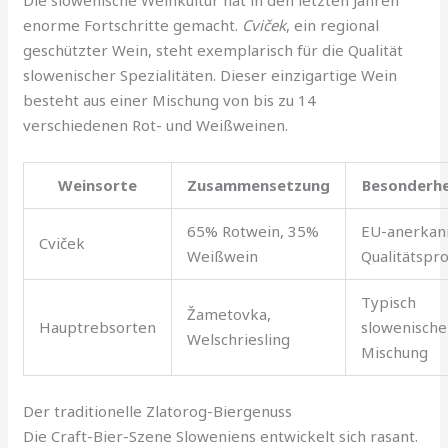
Die slowenische Weinkultur hat in den letzten Jahren
enorme Fortschritte gemacht.
Cviček
, ein regional
geschützter Wein, steht exemplarisch für die Qualität
slowenischer Spezialitäten. Dieser einzigartige Wein
besteht aus einer Mischung von bis zu 14
verschiedenen Rot- und Weißweinen.
Weinsorte
Zusammensetzung
Besonderhe
65% Rotwein, 35%
EU-anerkan
Cviček
Weißwein
Qualitätspr
Typisch
Žametovka,
Hauptrebsorten
slowenische
Welschriesling
Mischung
Der traditionelle Zlatorog-Biergenuss
Die Craft-Bier-Szene Sloweniens entwickelt sich rasant.