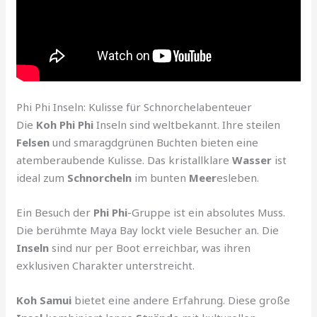
Phi Phi Inseln: Kulisse für Schnorchelabenteuer
Die
Koh Phi Phi
Inseln sind weltbekannt. Ihre steilen
Felsen
und smaragdgrünen Buchten bieten eine
atemberaubende Kulisse. Das kristallklare
Wasser
ist
ideal zum
Schnorcheln
im bunten
Meer
esleben.
Ein Besuch der
Phi Phi
-Gruppe ist ein absolutes Muss.
Die berühmte Maya Bay lockt viele Besucher an. Die
Inseln
sind nur per Boot erreichbar, was ihren
exklusiven Charakter unterstreicht.
Koh Samui
bietet eine andere Erfahrung. Diese große