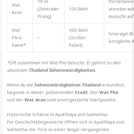
79 m
Porzellanve
Wat
(Zentraler
100 Baht
atemberau
Arun
Prang)
Aussicht auf
Wat
500 Baht
Smaragd-Bu
Phra
–
(Großer
königliche 
Kaew*
Palast)
*Oft zusammen mit Wat Pho besucht. Er gehört zu den
absoluten
Thailand Sehenswürdigkeiten
.
Wenn du die
Sehenswürdigkeiten Thailand
erkundest,
beginne in dieser pulsierenden
Stadt
. Der
Wat Pho
und der
Wat Arun
sind unvergessliche Startpunkte.
Historische Schätze in Ayutthaya und Sukhothai
Für Geschichtsbegeisterte öffnen sich in Ayutthaya und
Sukhothai die Tore zu einer längst vergangenen