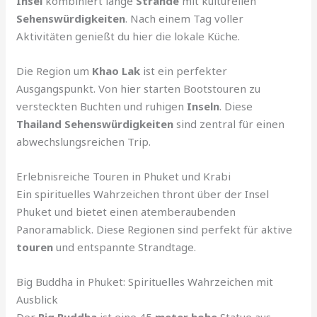
Insel
kombiniert lange
Strände
mit kulturellen
Sehenswürdigkeiten
. Nach einem Tag voller
Aktivitäten genießt du hier die lokale Küche.
Die Region um
Khao Lak
ist ein perfekter
Ausgangspunkt. Von hier starten Bootstouren zu
versteckten Buchten und ruhigen
Inseln
. Diese
Thailand Sehenswürdigkeiten
sind zentral für einen
abwechslungsreichen Trip.
Erlebnisreiche Touren in Phuket und Krabi
Ein spirituelles Wahrzeichen thront über der Insel
Phuket und bietet einen atemberaubenden
Panoramablick. Diese Regionen sind perfekt für aktive
touren
und entspannte Strandtage.
Big Buddha in Phuket: Spirituelles Wahrzeichen mit
Ausblick
Der
Big Buddha
ist eine 45
meter hohe
Statue aus