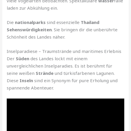
viele Vogelarten beobachten. Spektakuläre
wasser
fälle
laden zur Abkühlung ein.
Die
nationalparks
sind essenzielle
Thailand
Sehenswürdigkeiten
. Sie bringen dir die unberührte
Schönheit des Landes näher.
Inselparadiese – Traumstrände und maritimes Erlebnis
Der
Süden
des Landes lockt mit einem
unvergleichlichen Inselparadies. Es ist berühmt für
seine weißen
Strände
und türkisfarbenen Lagunen.
Diese
Inseln
sind ein Synonym für pure Erholung und
spannende Abenteuer.