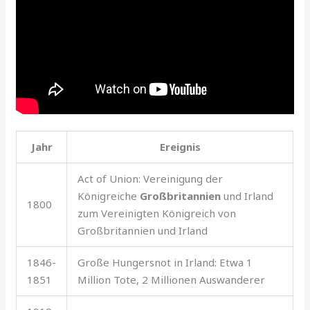
Jahr
Ereignis
Act of Union: Vereinigung der
Königreiche
Großbritannien
und Irland
1800
zum Vereinigten Königreich von
Großbritannien und Irland
1846-
Große Hungersnot in Irland: Etwa 1
1851
Million Tote, 2 Millionen Auswanderer