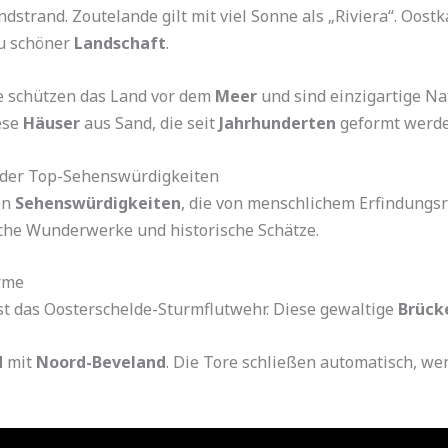
strand. Zoutelande gilt mit viel Sonne als „Riviera“. Oostka
u schöner
Landschaft
.
ie schützen das Land vor dem
Meer
und sind einzigartige N
iese
Häuser
aus Sand, die seit
Jahrhunderten
geformt werde
 der Top-Sehenswürdigkeiten
en
Sehenswürdigkeiten
, die von menschlichem Erfindungs
sche Wunderwerke und historische Schätze.
rme
st das Oosterschelde-Sturmflutwehr. Diese gewaltige
Brück
d
mit
Noord-Beveland
. Die Tore schließen automatisch, w