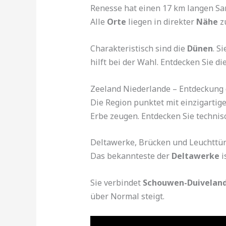
Renesse hat einen 17 km langen Sand
Alle
Orte
liegen in direkter
Nähe
z
Charakteristisch sind die
Dünen
. S
hilft bei der Wahl. Entdecken Sie d
Zeeland Niederlande – Entdeckung
Die Region punktet mit einzigartig
Erbe zeugen. Entdecken Sie techni
Deltawerke, Brücken und Leuchttü
Das bekannteste der
Deltawerke
i
Sie verbindet
Schouwen-Duivelan
über Normal steigt.