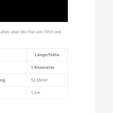
alles über die Flut von 1953 und
Länge/Höhe
9
Kilometer
ng
52 Meter
5 km