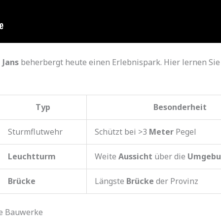
 Jans
beherbergt heute einen Erlebnispark. Hier lernen Sie 
Typ
Besonderheit
Sturmflutwehr
Schützt bei >3
Meter
Pegel
Leuchtturm
Weite
Aussicht
über die
Umgebu
Brücke
Längste
Brücke
der Provinz
he Bauwerke