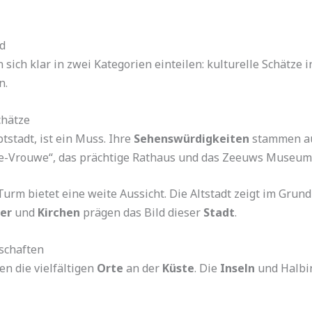
nd
sich klar in zwei Kategorien einteilen: kulturelle Schätze i
n.
chätze
stadt, ist ein Muss. Ihre
Sehenswürdigkeiten
stammen au
ve-Vrouwe“, das prächtige Rathaus und das Zeeuws Museum
rm bietet eine weite Aussicht. Die Altstadt zeigt im Grund
er
und
Kirchen
prägen das Bild dieser
Stadt
.
schaften
en die vielfältigen
Orte
an der
Küste
. Die
Inseln
und Halbin