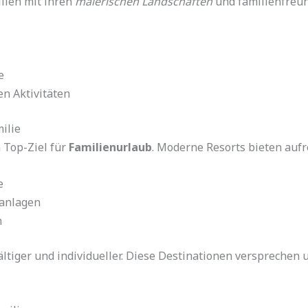
lien mit ihren
malerischen Landschaften
und familienfreun
e
n Aktivitäten
ilie
 Top-Ziel für
Familienurlaub
. Moderne Resorts bieten aufr
e
lanlagen
n
ältiger und individueller. Diese Destinationen versprechen