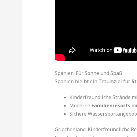
Spanien: Für Sonne und Spaß
Spanien bleibt ein Traumziel für
St
Kinderfreundliche Strände m
Moderne
Familienresorts
mi
Sichere Wassersportangebote
Griechenland: Kinderfreundliche Re