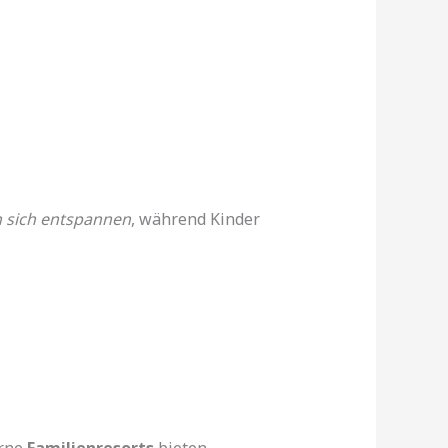
n sich entspannen
, während Kinder
erne
Familienresorts
bieten