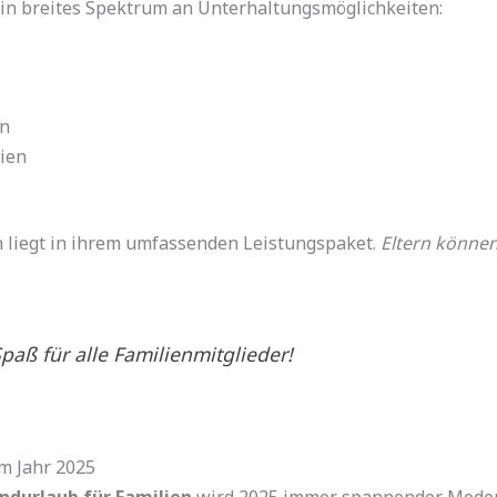
in breites Spektrum an Unterhaltungsmöglichkeiten:
en
ien
n liegt in ihrem umfassenden Leistungspaket.
Eltern könne
paß für alle Familienmitglieder!
im Jahr 2025
ndurlaub für Familien
wird 2025 immer spannender. Mod