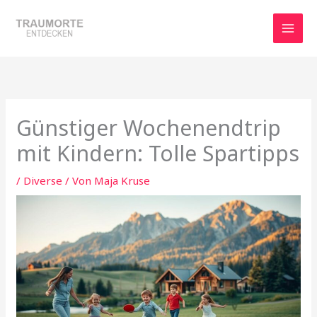
Zum
Inhalt
springen
Günstiger Wochenendtrip
mit Kindern: Tolle Spartipps
/
Diverse
/ Von
Maja Kruse