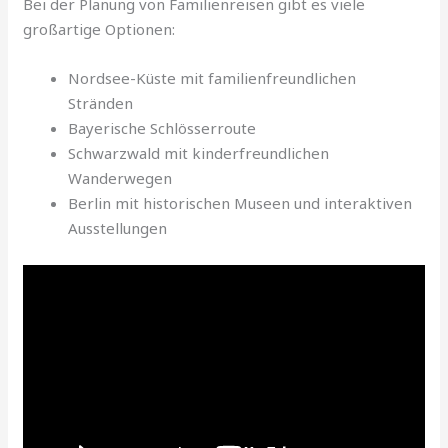
Bei der Planung von Familienreisen gibt es viele
großartige Optionen:
Nordsee-Küste mit familienfreundlichen
Stränden
Bayerische Schlösserroute
Schwarzwald mit kinderfreundlichen
Wanderwegen
Berlin mit historischen Museen und interaktiven
Ausstellungen