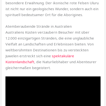
besondere Erwähnung. Der ikonische rote Felsen Uluru
ist nicht nur ein geologisches Wunder, sondern auch ein
spirituell bedeutsamer Ort für die Aborigines.
Atemberaubende Strände in Australien
Australiens Küsten verzaubern Besucher mit über
12.000 einzigartigen Stränden, die eine unglaubliche
Vielfalt an Landschaften und Erlebnissen bieten. Von
weltberühmten Destinationen bis zu versteckten
Juwelen erstreckt sich eine
spektakuläre
Küstenlandschaft
, die Naturliebhaber und Abenteurer
gleichermaßen begeistert.