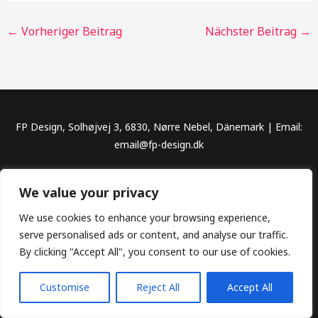
←
Vorheriger Beitrag
Nächster Beitrag
→
FP Design, Solhøjvej 3, 6830, Nørre Nebel, Dänemark | Email:
email@fp-design.dk
Copyright © 2026 Traumorte entdecken, Reiseziele für
We value your privacy
unvergessliche Abenteuer
We use cookies to enhance your browsing experience,
serve personalised ads or content, and analyse our traffic.
By clicking "Accept All", you consent to our use of cookies.
Datenschutz
Impressum
Customise
Reject All
Accept All