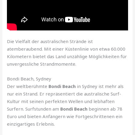
Die Vielfalt der australischen Strände ist
atemberaubend. Mit einer Küstenlinie von etwa 60.000
Kilometern bietet das Land unzählige Möglichkeiten für
unvergessliche Strandmomente.
Bondi Beach, Sydney
Der weltberühmte
Bondi Beach
in Sydney ist mehr als
nur ein Strand. Er repräsentiert die australische Surf-
Kultur mit seinen perfekten Wellen und lebhaften
Surfern. Surfstunden am
Bondi Beach
beginnen ab 78
Euro und bieten Anfängern wie Fortgeschrittenen ein
einzigartiges Erlebnis.