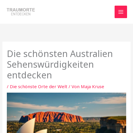
Zum
Inhalt
springen
Die schönsten Australien
Sehenswürdigkeiten
entdecken
/
Die schönste Orte der Welt
/ Von
Maja Kruse