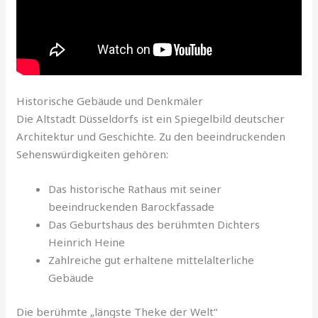
Historische Gebäude und Denkmäler
Die Altstadt Düsseldorfs ist ein Spiegelbild deutscher
Architektur und Geschichte. Zu den beeindruckenden
Sehenswürdigkeiten gehören:
Das historische Rathaus mit seiner
beeindruckenden Barockfassade
Das Geburtshaus des berühmten Dichters
Heinrich Heine
Zahlreiche gut erhaltene mittelalterliche
Gebäude
Die berühmte „längste Theke der Welt“