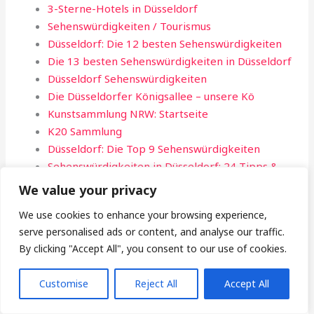
3-Sterne-Hotels in Düsseldorf
Sehenswürdigkeiten / Tourismus
Düsseldorf: Die 12 besten Sehenswürdigkeiten
Die 13 besten Sehenswürdigkeiten in Düsseldorf
Düsseldorf Sehenswürdigkeiten
Die Düsseldorfer Königsallee – unsere Kö
Kunstsammlung NRW: Startseite
K20 Sammlung
Düsseldorf: Die Top 9 Sehenswürdigkeiten
Sehenswürdigkeiten in Düsseldorf: 24 Tipps &
Karte
We value your privacy
Top 10 Sehenswürdigkeiten Düsseldorf ~ Animod
We use cookies to enhance your browsing experience,
– Traumhafte Hotels & Kurzreisen
serve personalised ads or content, and analyse our traffic.
Düsseldorf Entdecken: Eleganz am Rhein –
By clicking "Accept All", you consent to our use of cookies.
travelnet-online.de
Die besten Düsseldorf Sehenswürdigkeiten, für
Customise
Reject All
Accept All
einen Tagesausflug
Düsseldorf Facts for Kids