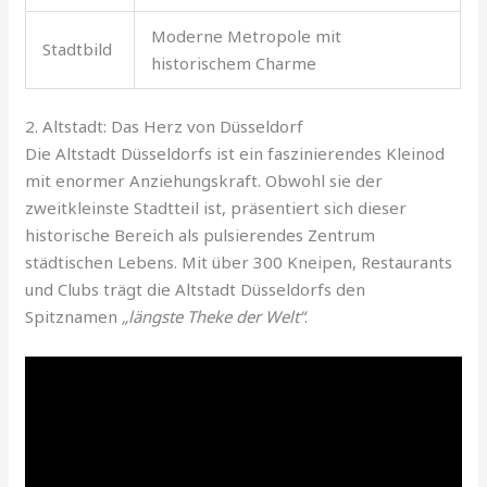
Moderne Metropole mit
Stadtbild
historischem Charme
2. Altstadt: Das Herz von Düsseldorf
Die Altstadt Düsseldorfs ist ein faszinierendes Kleinod
mit enormer Anziehungskraft. Obwohl sie der
zweitkleinste Stadtteil ist, präsentiert sich dieser
historische Bereich als pulsierendes Zentrum
städtischen Lebens. Mit über 300 Kneipen, Restaurants
und Clubs trägt die Altstadt Düsseldorfs den
Spitznamen
„längste Theke der Welt“
.