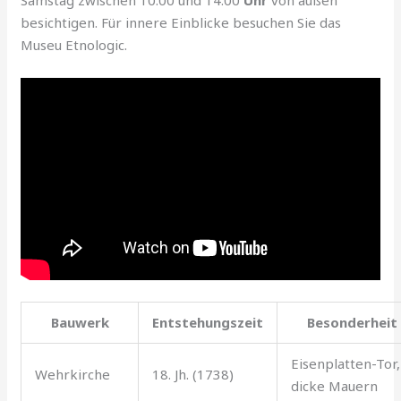
Samstag zwischen 10:00 und 14:00
Uhr
von außen
besichtigen. Für innere Einblicke besuchen Sie das
Museu Etnologic.
Bauwerk
Entstehungszeit
Besonderheit
Eisenplatten-Tor,
Wehrkirche
18. Jh. (1738)
dicke Mauern