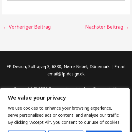
←
Vorheriger Beitrag
Nächster Beitrag
→
FP Design, Solhøjvej 3, 6830, Nørre Nebel, Dänemark | Email:
email@fp-design.dk
Copyright © 2026 Traumorte entdecken, Reiseziele für
unvergessliche Abenteuer
We value your privacy
We use cookies to enhance your browsing experience,
serve personalised ads or content, and analyse our traffic.
By clicking "Accept All", you consent to our use of cookies.
Datenschutz
Impressum