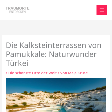
Zum
Inhalt
springen
Die Kalksteinterrassen von
Pamukkale: Naturwunder
Türkei
/
Die schönste Orte der Welt
/ Von
Maja Kruse