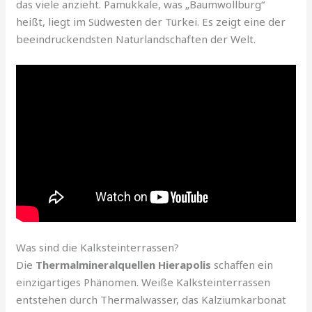
das viele anzieht. Pamukkale, was „Baumwollburg“
heißt, liegt im Südwesten der Türkei. Es zeigt eine der
beeindruckendsten Naturlandschaften der Welt.
Was sind die Kalksteinterrassen?
Die
Thermalmineralquellen Hierapolis
schaffen ein
einzigartiges Phänomen. Weiße Kalksteinterrassen
entstehen durch Thermalwasser, das Kalziumkarbonat