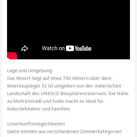
Lage und Umgebung
Das Resort liegt auf etwa 700 Metern über dem
Meeresspiegel. Es ist umgeben von der malerischen
Landschaft des UNESCO Biosphärenreservats. Die Nähe
zu Mellrichstadt und Fulda macht es ideal für
Naturliebhaber und Familien.
Unterkunftsmöglichkeiten
Gäste können aus verschiedenen Zimmerkategorien