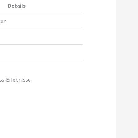
Details
gen
s-Erlebnisse: