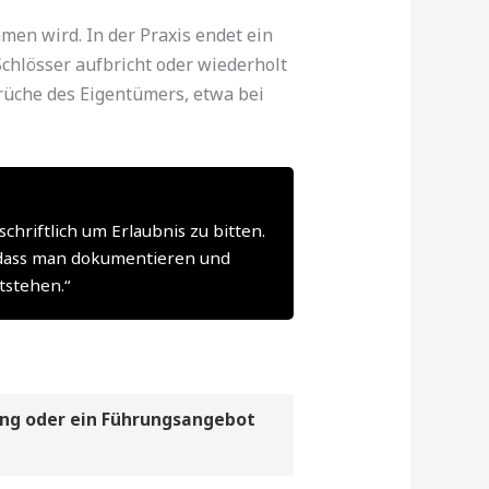
men wird. In der Praxis endet ein
Schlösser aufbricht oder wiederholt
rüche des Eigentümers, etwa bei
hriftlich um Erlaubnis zu bitten.
 dass man dokumentieren und
tstehen.“
ung oder ein Führungsangebot