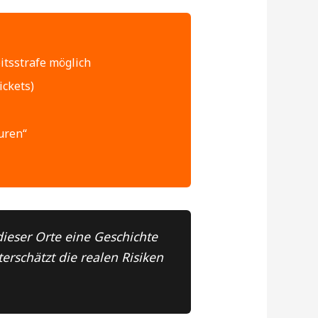
itsstrafe möglich
ickets)
uren“
dieser Orte eine Geschichte
erschätzt die realen Risiken