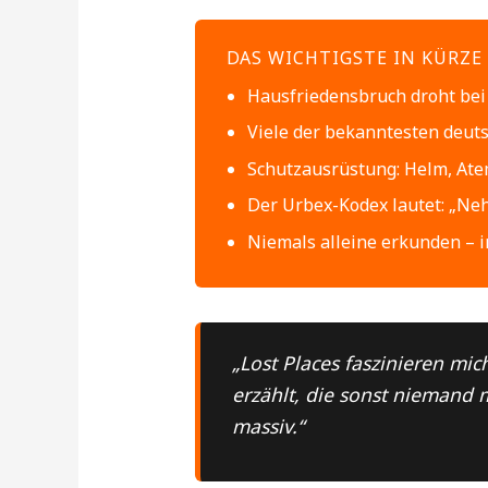
DAS WICHTIGSTE IN KÜRZE
Hausfriedensbruch droht bei 
Viele der bekanntesten deuts
Schutzausrüstung: Helm, Ate
Der Urbex-Kodex lautet: „Neh
Niemals alleine erkunden – 
„Lost Places faszinieren mic
erzählt, die sonst niemand m
massiv.“