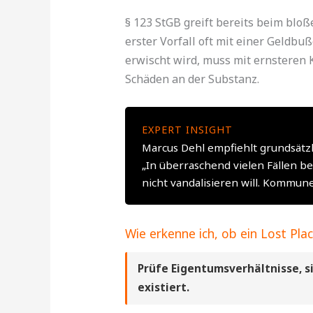
§ 123 StGB greift bereits beim blo
erster Vorfall oft mit einer Geldbu
erwischt wird, muss mit ernsteren
Schäden an der Substanz.
EXPERT INSIGHT
Marcus Dehl empfiehlt grundsätzl
„In überraschend vielen Fällen
nicht vandalisieren will. Kommune
Wie erkenne ich, ob ein Lost Pl
Prüfe Eigentumsverhältnisse, 
existiert.