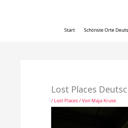
Zum
Inhalt
springen
Start
Schönste Orte Deut
Lost Places Deutsc
/
Lost Places
/ Von
Maja Kruse