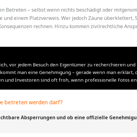
ßen Betreten – selbst wenn nichts beschädigt oder mitgenom
ße und einem Platzverweis. Wer jedoch Zäune überklettert, 
 Konsequenzen rechnen. Hinzu kommen zivilrechtliche Ansp
ich, vor jedem Besuch den Eigentümer zu recherchieren und sc
 bekommt man eine Genehmigung – gerade wenn man erklärt,
n und Investoren sind oft froh, wenn professionelle Fotos en
ace betreten werden darf?
sichtbare Absperrungen und ob eine offizielle Genehmig