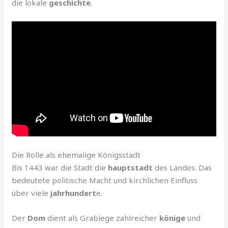
die lokale
geschichte
.
Die Rolle als ehemalige Königsstadt
Bis 1443 war die Stadt die
hauptstadt
des Landes. Das
bedeutete politische Macht und kirchlichen Einfluss
über viele
jahrhundert
e.
Der
Dom
dient als Grablege zahlreicher
könige
und