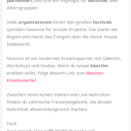
jahrhundert
und sind ein Highlight für
besucher
aller
Altersgruppen.
Viele
organisationen
hinter den großen
festivals
spenden Gewinne für soziale Projekte. Das stärkt die
Region und macht das Ereignis über die Musik
hinaus
bedeutend.
Musicon ist ein modernes Kreativquartier mit Galerien,
Workshops und Studios. Wenn du lokale
künstler
erleben willst, folge diesem Link zum
Musicon-
Kreativviertel
.
Zwischen historischen Stätten und Live-Auftritten
findest du zahlreiche Freizeitangebote, die deinen
Aufenthalt abwechslungsreich machen.
Fazit
Kurz gesagt: Hier trifft Weltkulturerbe auf