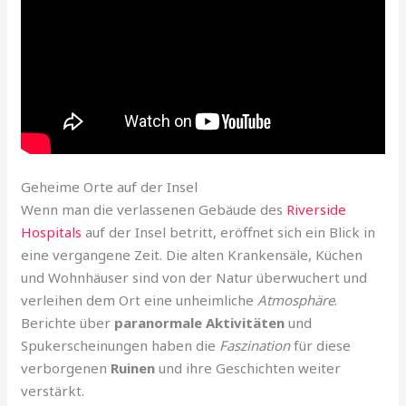
Geheime Orte auf der Insel
Wenn man die verlassenen Gebäude des
Riverside
Hospitals
auf der Insel betritt, eröffnet sich ein Blick in
eine vergangene Zeit. Die alten Krankensäle, Küchen
und Wohnhäuser sind von der Natur überwuchert und
verleihen dem Ort eine unheimliche
Atmosphäre
.
Berichte über
paranormale Aktivitäten
und
Spukerscheinungen haben die
Faszination
für diese
verborgenen
Ruinen
und ihre Geschichten weiter
verstärkt.