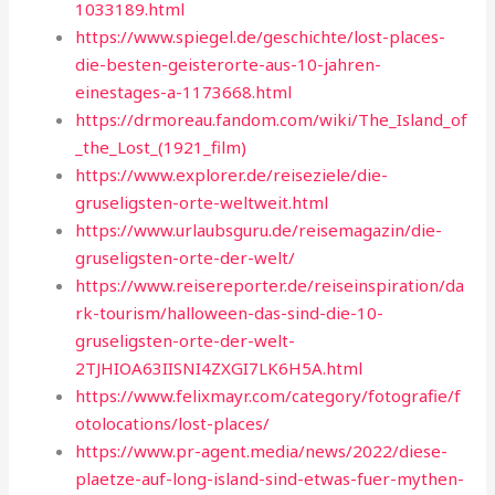
1033189.html
https://www.spiegel.de/geschichte/lost-places-
die-besten-geisterorte-aus-10-jahren-
einestages-a-1173668.html
https://drmoreau.fandom.com/wiki/The_Island_of
_the_Lost_(1921_film)
https://www.explorer.de/reiseziele/die-
gruseligsten-orte-weltweit.html
https://www.urlaubsguru.de/reisemagazin/die-
gruseligsten-orte-der-welt/
https://www.reisereporter.de/reiseinspiration/da
rk-tourism/halloween-das-sind-die-10-
gruseligsten-orte-der-welt-
2TJHIOA63IISNI4ZXGI7LK6H5A.html
https://www.felixmayr.com/category/fotografie/f
otolocations/lost-places/
https://www.pr-agent.media/news/2022/diese-
plaetze-auf-long-island-sind-etwas-fuer-mythen-