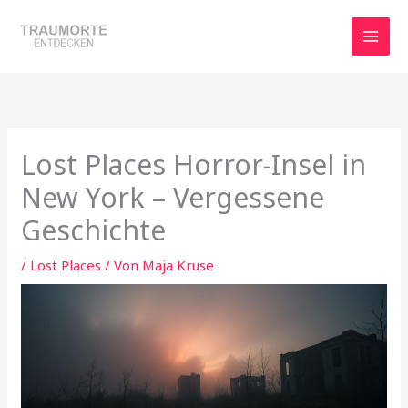
Zum
Inhalt
springen
Lost Places Horror-Insel in
New York – Vergessene
Geschichte
/
Lost Places
/ Von
Maja Kruse