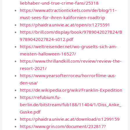
liebhaber-und-true-crime-fans/25318
https://www.attractiontickets.com/de/blog/11-
must-sees-für-ihren-kalifornien-roadtrip
https://phaidra.univie.ac.at/open/o:1275591
https://brill.com/display/book/9789042027824/B
9789042027824-s012.pdf
https://weltreisender.net/wo-gruselts-sich-am-
meisten-halloween-16527/
https://www.thrillandkill.com/review/review-the-
resort-2021/
https://www.yearsofterror.eu/horrorfilme-aus-
den-usa/
https://de.wikipedia.org/wiki/Franklin-Expedition
https://refubium.fu-
berlin.de/bitstream/fub188/11404/1/Diss_Anke_
Guske.pdf
https://phaidra.univie.ac.at/download/o:1299159
https://www.grin.com/document/232817?