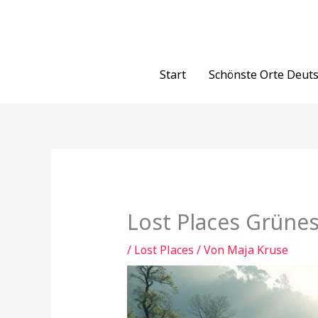
Zum
Inhalt
springen
Start
Schönste Orte Deut
Lost Places Grünes
/
Lost Places
/ Von
Maja Kruse