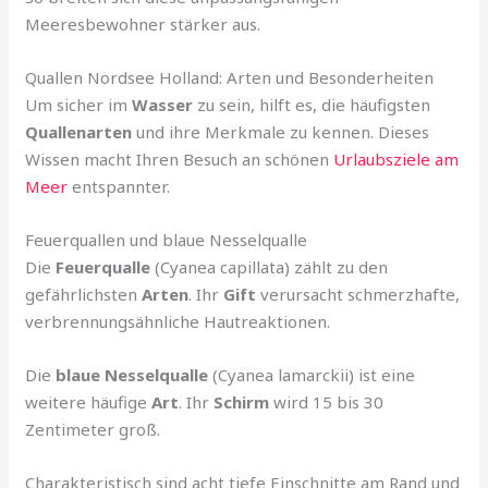
Meeresbewohner stärker aus.
Quallen Nordsee Holland: Arten und Besonderheiten
Um sicher im
Wasser
zu sein, hilft es, die häufigsten
Quallenarten
und ihre Merkmale zu kennen. Dieses
Wissen macht Ihren Besuch an schönen
Urlaubsziele am
Meer
entspannter.
Feuerquallen und blaue Nesselqualle
Die
Feuerqualle
(Cyanea capillata) zählt zu den
gefährlichsten
Arten
. Ihr
Gift
verursacht schmerzhafte,
verbrennungsähnliche Hautreaktionen.
Die
blaue Nesselqualle
(Cyanea lamarckii) ist eine
weitere häufige
Art
. Ihr
Schirm
wird 15 bis 30
Zentimeter groß.
Charakteristisch sind acht tiefe Einschnitte am Rand und