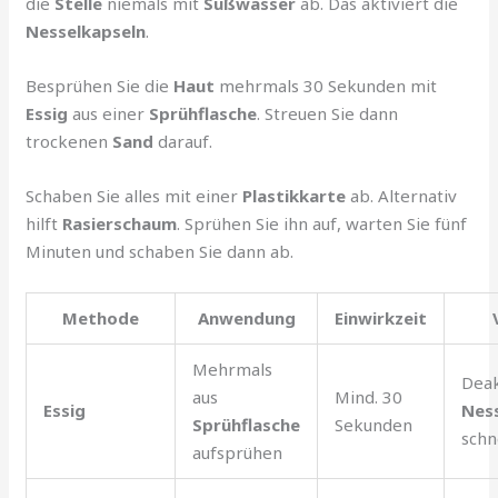
die
Stelle
niemals mit
Süßwasser
ab. Das aktiviert die
Nesselkapseln
.
Besprühen Sie die
Haut
mehrmals 30 Sekunden mit
Essig
aus einer
Sprühflasche
. Streuen Sie dann
trockenen
Sand
darauf.
Schaben Sie alles mit einer
Plastikkarte
ab. Alternativ
hilft
Rasierschaum
. Sprühen Sie ihn auf, warten Sie fünf
Minuten und schaben Sie dann ab.
Methode
Anwendung
Einwirkzeit
Mehrmals
Deak
aus
Mind. 30
Essig
Nes
Sprühflasche
Sekunden
schn
aufsprühen