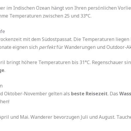
euer im Indischen Ozean hängt von Ihren persönlichen Vorli
me Temperaturen zwischen 25 und 33°C.
ufe
Trockenzeit mit dem Südostpassat. Die Temperaturen liege
Monate eignen sich
perfekt
für Wanderungen und Outdoor-Akt
il bringt höhere Temperaturen bis 31°C. Regenschauer sind 
ge
.
en
d Oktober-November gelten als
beste Reisezeit
. Das
Wass
chen!
April und Mai. Wanderer bevorzugen Juli und August. Tauch