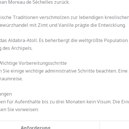
ean Moreau de Séchelles zurück.
ische Traditionen verschmolzen zur lebendigen kreolischen K
ewürzhandel mit Zimt und Vanille prägte die Entwicklung.
 Aldabra-Atoll. Es beherbergt die weltgrößte Population 
 des Archipels.
Wichtige Vorbereitungsschritte
n Sie einige wichtige administrative Schritte beachten. Eine
raumreise.
ungen
n für Aufenthalte bis zu drei Monaten kein Visum. Die Ei
en Sie vorweisen:
Anforderung