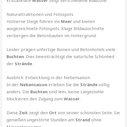
kristallklare
Wasser
zeigt verschiedene Blautöne.
Naturattraktionen und Fotospots
Hölzerne Stege führen ins
Meer
und bieten
ausgezeichnete Fotospots. Kluge Bildausschnitte
verbergen die Betonbauten im Hintergrund.
Leider prägen unfertige Ruinen und Betonhotels viele
Buchten
. Dies beeinträchtigt die natürliche Schönheit
der
Strände
.
Ausblick: Entwicklung in der Nebensaison
In der
Nebensaison
erleben Sie die
Strände
völlig
anders. Die
Buchten
sind leer, keine Liegestühle
blockieren den Zugang zum
Wasser
.
Diese
Zeit
zeigt den
Ort
von seiner schönsten Seite. Sie
genießen ungestörte Stunden am
Strand
ohne
Massentourismus.