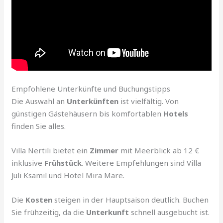
Empfohlene Unterkünfte und Buchungstipps
Die Auswahl an
Unterkünften
ist vielfältig. Von
günstigen Gästehäusern bis komfortablen
Hotels
finden Sie alles.
Villa Nertili bietet ein
Zimmer
mit Meerblick ab 12 €
inklusive
Frühstück
. Weitere Empfehlungen sind Villa
Juli Ksamil und Hotel Mira Mare.
Die
Kosten
steigen in der Hauptsaison deutlich. Buchen
Sie frühzeitig, da die
Unterkunft
schnell ausgebucht ist.