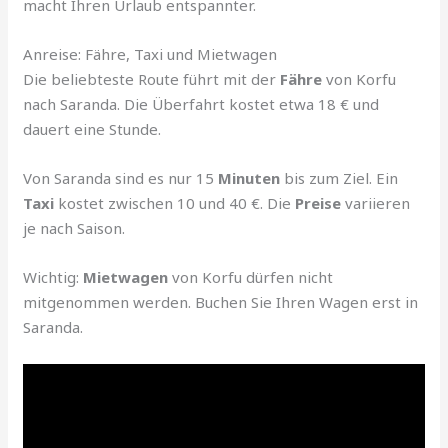
macht Ihren Urlaub entspannter.
Anreise: Fähre, Taxi und Mietwagen
Die beliebteste Route führt mit der
Fähre
von Korfu
nach Saranda. Die Überfahrt kostet etwa 18 € und
dauert eine Stunde.
Von Saranda sind es nur 15
Minuten
bis zum Ziel. Ein
Taxi
kostet zwischen 10 und 40 €. Die
Preise
variieren
je nach Saison.
Wichtig:
Mietwagen
von Korfu dürfen nicht
mitgenommen werden. Buchen Sie Ihren Wagen erst in
Saranda.