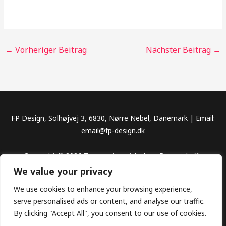
←
Vorheriger Beitrag
Nächster Beitrag
→
FP Design, Solhøjvej 3, 6830, Nørre Nebel, Dänemark | Email:
email@fp-design.dk
Copyright © 2026 Traumorte entdecken, Reiseziele für
unvergessliche Abenteuer
We value your privacy
We use cookies to enhance your browsing experience,
serve personalised ads or content, and analyse our traffic.
By clicking "Accept All", you consent to our use of cookies.
Datenschutz